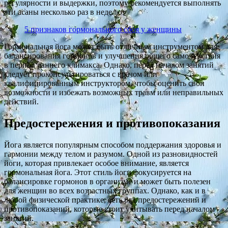
регулярности и выдержки, поэтому рекомендуется выполнять
эти асаны несколько раз в неделю.
5 признаков гормонального сбоя у женщины
Гормональная йога может быть отличным инструментом для
балансирования гормонов и улучшения общего самочувствия
в период раннего климакса. Однако, перед началом занятий
следует проконсультироваться с врачом или
квалифицированным инструктором, чтобы оценить свои
возможности и избежать возможных травм или неправильных
действий.
Предостережения и противопоказания
Йога является популярным способом поддержания здоровья и
гармонии между телом и разумом. Одной из разновидностей
йоги, которая привлекает особое внимание, является
гормональная йога. Этот стиль йоги фокусируется на
балансировке гормонов в организме и может быть полезен
для женщин во всех возрастных группах. Однако, как и в
любой физической практике, есть ряд предостережений и
противопоказаний, которые стоит учитывать перед началом
занятий.