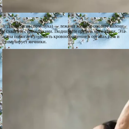
3. Дханурасан (поза лука) — лежа на животе, согните колени
и схватите стопы руками. Поднимите грудь и ноги вверх. Эта
асана помогает улучшить кровообращение в органах таза и
стимулирует яичники.