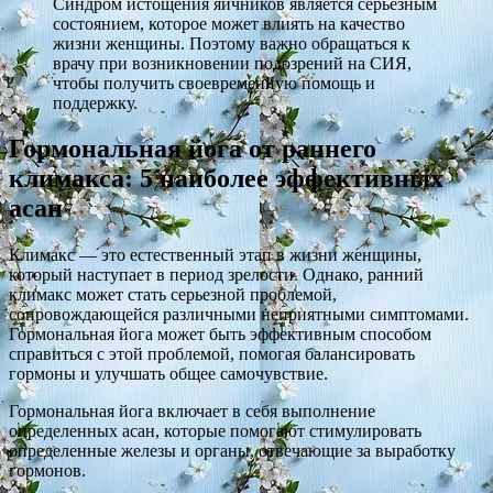
Синдром истощения яичников является серьезным
состоянием, которое может влиять на качество
жизни женщины. Поэтому важно обращаться к
врачу при возникновении подозрений на СИЯ,
чтобы получить своевременную помощь и
поддержку.
Гормональная йога от раннего
климакса: 5 наиболее эффективных
асан
Климакс — это естественный этап в жизни женщины,
который наступает в период зрелости. Однако, ранний
климакс может стать серьезной проблемой,
сопровождающейся различными неприятными симптомами.
Гормональная йога может быть эффективным способом
справиться с этой проблемой, помогая балансировать
гормоны и улучшать общее самочувствие.
Гормональная йога включает в себя выполнение
определенных асан, которые помогают стимулировать
определенные железы и органы, отвечающие за выработку
гормонов.