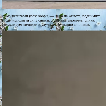
2. Бхуджангасан (поза кобры) — лежа на животе, поднимите
грудь, используя силу спины. Эта асана укрепляет спину,
стимулирует яичники и улучшает функцию яичников.