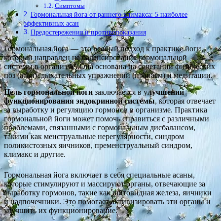
Симптомы
Гормональная йога от раннего климакса: 5 наиболее
эффективных асан
Предостережения и противопоказания
Гормональная йога — это особый подход к практике йоги,
который направлен на балансирование гормональной
системы в организме. Она основана на сочетании физических
поз (асан), дыхательных упражнений (пранаям) и медитации.
Цель гормональной йоги
заключается в у
лучшении
функционирования эндокринной системы
, которая отвечает
за выработку и регуляцию гормонов в организме. Практика
гормональной йоги может помочь справиться с различными
проблемами, связанными с гормональным дисбалансом,
такими как менструальные нерегулярности, синдром
поликистозных яичников, пременструальный синдром,
климакс и другие.
Гормональная йога включает в себя специальные асаны,
которые стимулируют и массируют органы, отвечающие за
выработку гормонов, такие как щитовидная железа, яичники
и надпочечники. Это помогает активизировать эти органы и
улучшить их функционирование.