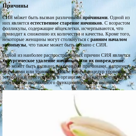
Причины
СИЯ может быть вызван различными
причинами
. Одной из
них является
естественное старение яичников
. С возрастом
фолликулы, содержащие яйцеклетки, исчерпываются, что
приводит к снижению их количества и качества. Кроме того,
некоторые женщины могут столкнуться с
ранним началом
менопаузы
, что также может быть связано с СИЯ.
Одной из наиболее распространенных причин СИЯ является
хирургическое удаление яичников или их повреждение
.
Это может быть вызвано различными причинами, например,
опухолями или травмами. После таких процедур уровень
эстрогена и прогестерона в организме снижается, что ведет к
нарушению нормального функционирования яичников.