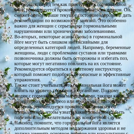
Во-первых, перед тем как приступить к гормональной
йоге, рекомендуется проконсультироваться с врачом. Он
сможет оценить ваше текущее состояние здоровья и дать
рекомендации по возможности занятий. Это особенно
важно для женщин с серьезными гормональными
нарушениями или хроническими заболеваниями.
Во-вторых, некоторые асаны (позы) в гормональной
йоге могут быть слишком интенсивными для
определенных категорий людей. Например, беременные
женщины, люди с проблемами суставов или травмами
позвоночника должны быть осторожны и избегать поз,
которые могут негативно повлиять на их состояние.
Рекомендуется обратиться к опытному инструктору,
который поможет подобрать безопасные и эффективные
упражнения.
Также стоит учитывать, что гормональная йога может
влиять на уровень гормонов в организме. Поэтому
людям с гормональными нарушениями, такими как
гипертиреоз, гипотиреоз или проблемы с щитовидной
железой, рекомендуется проконсультироваться со
специалистом, чтобы узнать, какие асаны могут быть
полезны или нежелательны в их конкретном случае.
Наконец, помните, что гормональная йога является
дополнительным методом поддержания здоровья и не
должна заменять основное лечение или консультации с