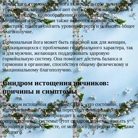
Кроме того, гормональная йога включает в себя дыхательные
упражнения, которые помогают снять стресс и напряжение, а
также улучшить кровообращение и обмен веществ.
Медитация и релаксация также являются важной частью
практики, помогая снизить уровень стресса и повысить общее
благополучие.
Гормональная йога может быть полезной как для женщин,
сталкивающихся с проблемами гормонального характера, так
и для мужчин, желающих поддерживать здоровую
гормональную систему. Она помогает достичь баланса и
гармонии в организме, способствуя общему физическому и
эмоциональному благополучию.
Синдром истощения яичников:
причины и симптомы
Синдром истощения яичников (СИЯ) – это состояние, при
котором яичники женщины перестают функционировать
должным образом, что приводит к нарушению ее
репродуктивной системы. Этот синдром может возникать у
женщин в разном возрасте, от молодого до среднего или даже
позднего.