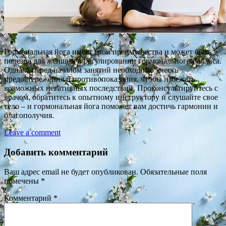
Гормональная йога имеет свои преимущества и может быть
полезна для женщин в регулировании гормонального баланса.
Однако перед началом занятий необходимо учесть
предостережения и противопоказания, чтобы избежать
возможных негативных последствий. Проконсультируйтесь с
врачом, обратитесь к опытному инструктору и слушайте свое
тело – и гормональная йога поможет вам достичь гармонии и
благополучия.
Leave a comment
Добавить комментарий
Ваш адрес email не будет опубликован.
Обязательные поля
помечены
*
Комментарий
*