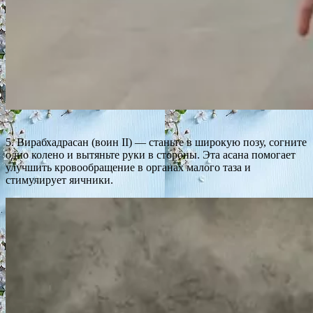
5. Вирабхадрасан (воин II) — станьте в широкую позу, согните
одно колено и вытяньте руки в стороны. Эта асана помогает
улучшить кровообращение в органах малого таза и
стимулирует яичники.