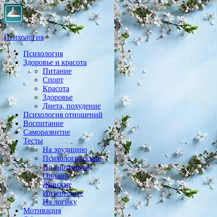
Психология
Психология
Практическая психология, личностный рост, экология,
Здоровье и красота
здоровье, воспитание,
Питание
Спорт
Красота
Здоровье
Диета, похудение
Психология отношений
Воспитание
Саморазвитие
Тесты
На эрудицию
Психологические
По картинкам
Онлайн
Женские
Интересные
На логику
Мотивация