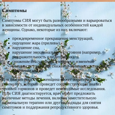
Симптомы
Симптомы СИЯ могут быть разнообразными и варьироваться
в зависимости от индивидуальных особенностей каждой
женщины. Однако, некоторые из них включают:
преждевременное прекращение менструаций,
ощущение жара (приливы),
нарушение сна,
нарушение эмоционального состояния (например,
раздражительность или депрессия),
снижение сексуального влечения и изменение
внешности (такие как снижение плотности волос или
изменение кожи).
Для диагностики СИЯ женщина может обратиться к врачу-
гинекологу, который проведет соответствующий анализ
уровней гормонов и проведет необходимые исследования.
Если СИЯ диагностируется, врач может предложить
различные методы лечения, включая заместительную
гормональную терапию или другие подходы для снятия
симптомов и поддержания репродуктивного здоровья.