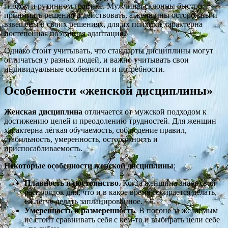
гибком и рутинном графике. Мужчины склонны быстро
принимать решения и действовать, а женщины осторожны и
взвешены в своих решениях, для их психики характерна
постепенная поэтапная адаптация.
Однако стоит учитывать, что стандарты дисциплины могут
отличаться у разных людей, и важно учитывать свои
индивидуальные особенности и потребности.
Особенности «женской дисциплины»
Женская дисциплина
отличается от мужской подходом к
достижению целей и преодолению трудностей. Для женщин
характерна лёгкая обучаемость, соблюдение правил,
стабильность, умеренность, осторожность и
приспосабливаемость.
Некоторые особенности женской дисциплины
:
Плавность и постоянство
. Когда женщина знает свой
распорядок дня, что и в какое время собирается делать,
ей легче делать запланированное.
Умеренность и размеренность
. В погоне за желаемым
не стоит сравнивать себя с кем-то и выбирать цели себе