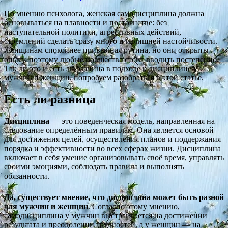
По мнению психолога, женская самодисциплина должна
основываться на плавности и постоянстве: без
наступательной политики, агрессивных действий,
стремлений сделать сразу много и излишней настойчивости.
Женщинам спокойнее привычная рутина, но они открыты
опыту, поэтому любые новшества стоит вводить постепенно.
Так ли это и есть ли разница в подходе к дисциплине у
мужчин и женщин, попробуем разобраться в этой статье.
Есть ли разница
Дисциплина
— это поведенческая модель, направленная на
следование определённым правилам. Она является основой
для достижения целей, осуществления планов и поддержания
порядка и эффективности во всех сферах жизни. Дисциплина
включает в себя умение организовывать своё время, управлять
своими эмоциями, соблюдать правила и выполнять
обязанности.
Да, существует мнение, что дисциплина может быть разной
для мужчин и женщин
. Согласно этому мнению,
самодисциплина у мужчин выстраивается на достижении
результата и преодолении трудностей, а у женщин — на