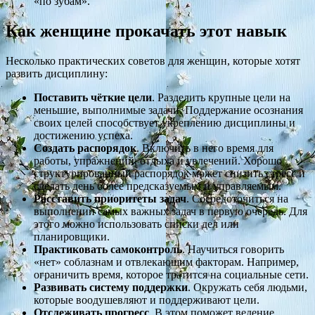
«по зубам».
Как женщине прокачать этот навык
Несколько практических советов для женщин, которые хотят
развить дисциплину:
Поставить чёткие цели
. Разделить крупные цели на
меньшие, выполнимые задачи. Поддержание осознания
своих целей способствует укреплению дисциплины и
достижению успеха.
Создать распорядок
. Включить в него время для
работы, упражнений, отдыха и увлечений. Хорошо
структурированный распорядок может снизить стресс и
сделать день более предсказуемым и управляемым.
Расставить приоритеты задач
. Сосредоточиться на
выполнении самых важных задач в первую очередь. Для
этого можно использовать списки дел или
планировщики.
Практиковать самоконтроль
. Научиться говорить
«нет» соблазнам и отвлекающим факторам. Например,
ограничить время, которое тратится на социальные сети.
Развивать систему поддержки
. Окружать себя людьми,
которые воодушевляют и поддерживают цели.
Отслеживать прогресс
. В этом поможет ведение