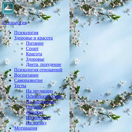
Психология
Психология
Практическая психология, личностный рост, экология,
Здоровье и красота
здоровье, воспитание,
Питание
Спорт
Красота
Здоровье
Диета, похудение
Психология отношений
Воспитание
Саморазвитие
Тесты
На эрудицию
Психологические
По картинкам
Онлайн
Женские
Интересные
На логику
Мотивация