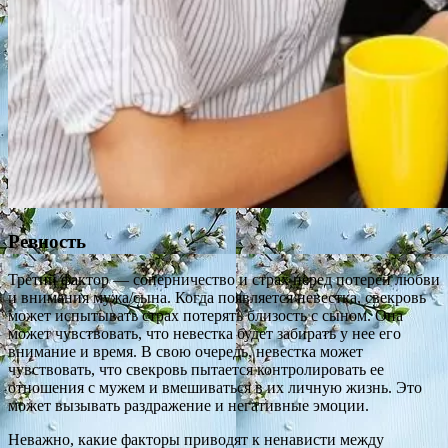
Ревность
Третий фактор — соперничество и страх перед потерей любви
и внимания мужа/сына. Когда появляется невестка, свекровь
может испытывать страх потерять близость с сыном. Она
может чувствовать, что невестка будет забирать у нее его
внимание и время. В свою очередь, невестка может
чувствовать, что свекровь пытается контролировать ее
отношения с мужем и вмешиваться в их личную жизнь. Это
может вызывать раздражение и негативные эмоции.
Неважно, какие факторы приводят к ненависти между