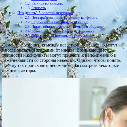
Разница во взглядах
Ревность
Что делать? 5 советов психолога
Постарайтесь понять причину конфликта
Стремитесь к взаимному уважению
Ищите общие интересы и темы для обсуждения
Будьте терпеливыми и умейте прощать
Обратитесь за помощью к специалисту
Семейные отношения между невесткой и свекровью могут
иногда оказаться далекими от идеала. Возникающие
трудности и конфликты могут привести к непониманию и
даже ненависти со стороны невестки. Однако, чтобы понять,
почему так происходит, необходимо рассмотреть некоторые
важные факторы.