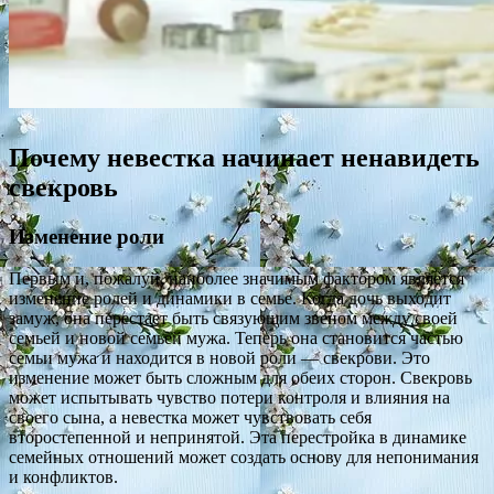
Почему невестка начинает ненавидеть
свекровь
Изменение роли
Первым и, пожалуй, наиболее значимым фактором является
изменение ролей и динамики в семье. Когда дочь выходит
замуж, она перестает быть связующим звеном между своей
семьей и новой семьей мужа. Теперь она становится частью
семьи мужа и находится в новой роли — свекрови. Это
изменение может быть сложным для обеих сторон. Свекровь
может испытывать чувство потери контроля и влияния на
своего сына, а невестка может чувствовать себя
второстепенной и непринятой. Эта перестройка в динамике
семейных отношений может создать основу для непонимания
и конфликтов.