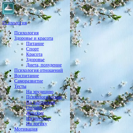
Психология
Психология
Практическая психология, личностный рост, экология,
Здоровье и красота
здоровье, воспитание,
Питание
Спорт
Красота
Здоровье
Диета, похудение
Психология отношений
Воспитание
Саморазвитие
Тесты
На эрудицию
Психологические
По картинкам
Онлайн
Женские
Интересные
На логику
Мотивация