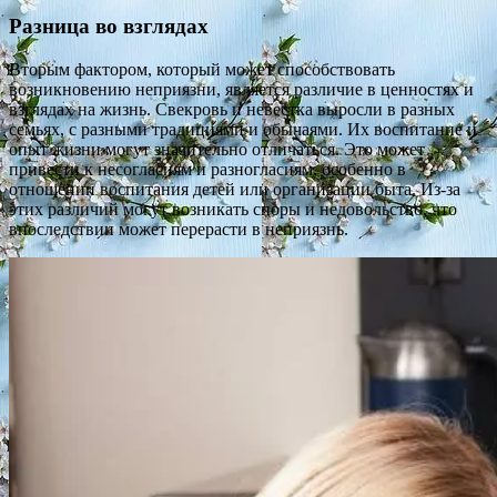
Разница во взглядах
Вторым фактором, который может способствовать
возникновению неприязни, является различие в ценностях и
взглядах на жизнь. Свекровь и невестка выросли в разных
семьях, с разными традициями и обычаями. Их воспитание и
опыт жизни могут значительно отличаться. Это может
привести к несогласиям и разногласиям, особенно в
отношении воспитания детей или организации быта. Из-за
этих различий могут возникать споры и недовольство, что
впоследствии может перерасти в неприязнь.