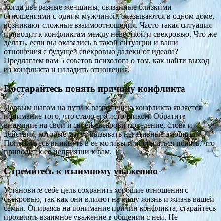
Когда две разные женщины, связанные близкими
отношениями с одним мужчиной, оказываются в одном доме,
возникают сложные взаимоотношения. Часто такая ситуация
приводит к конфликтам между невесткой и свекровью. Что же
делать, если вы оказались в такой ситуации и ваши
отношения с будущей свекровью далеки от идеала?
Предлагаем вам 5 советов психолога о том, как найти выход
из конфликта и наладить отношения.
Постарайтесь понять причину конфликта
Первым шагом на пути к разрешению конфликта является
понимание того, что стало его источником. Обратите
внимание на свои и своей свекрови поведение, слова и
действия, которые могут вызывать негативные эмоции.
Попытайтесь вникнуть в ее мотивы и постараться понять, что
приводит к ее неприязни к вам.
Стремитесь к взаимному уважению
Установите себе цель сохранить хорошие отношения с
свекровью, так как они влияют на вашу жизнь и жизнь вашей
семьи. Опираясь на понимание причин конфликта, старайтесь
проявлять взаимное уважение в общении с ней. Не