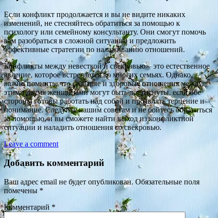
Если конфликт продолжается и вы не видите никаких
изменений, не стесняйтесь обратиться за помощью к
психологу или семейному консультанту. Они смогут помочь
вам разобраться в сложной ситуации и предложить
эффективные стратегии по налаживанию отношений.
Конфликты между невесткой и свекровью – это естественное
явление, которое встречается во многих семьях. Однако,
важно помнить, что сильные и здоровые отношения между
этими двумя женщинами могут быть достигнуты, если обе
стороны готовы работать над собой и проявлять терпение и
понимание. Следуйте нашим советам и не бойтесь обратиться
за помощью, и вы сможете найти выход из конфликтной
ситуации и наладить отношения со свекровью.
Leave a comment
Добавить комментарий
Ваш адрес email не будет опубликован.
Обязательные поля
помечены
*
Комментарий
*