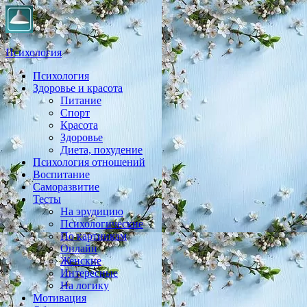
Психология
Психология
Практическая психология, личностный рост, экология, здоровье
Здоровье и красота
Питание
Спорт
Красота
Здоровье
Диета, похудение
Психология отношений
Воспитание
Саморазвитие
Тесты
На эрудицию
Психологические
По картинкам
Онлайн
Женские
Интересные
На логику
Мотивация