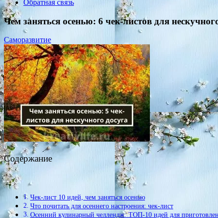
Обратная связь
Чем заняться осенью: 6 чек-листов для нескучног
Саморазвитие
Содержание
Чек-лист 10 идей, чем заняться осенью
Что почитать для осеннего настроения: чек-лист
Осенний кулинарный челлендж: ТОП-10 идей для приготовле