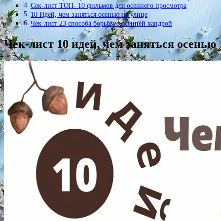
Сек-лист ТОП- 10 фильмов для осеннего просмотра
10 Идей, чем заняться осенью на улице
Чек-лист 23 способа борьбы с осенней хандрой
Чек-лист 10 идей, чем заняться осенью