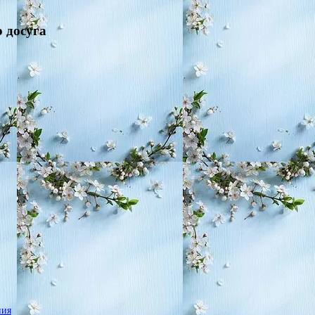
о досуга
ния