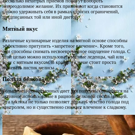
Несколько нехитрых приемов помогут побороть
непреодолимое желание. Их применяют когда становится
сложно удерживать себя в рамках строгих ограничений,
предписанных той или иной диетой.
Мятный вкус
Различные кулинарные изделия на мятной основе способны
эффективно притупить «запретное влечение». Кроме того,
они способны снимать несвоевременное ощущение голода. С
этой целью можно использовать мятные леденцы, чай или
воду с мятным вкусом. В крайнем случае стоит просто
пожевать листик мелисы.
Польза белков
Большинство современных диет для похудения опирается на
активное использование в рационе белковой составляющей.
Эта тактика не только позволяет держать чувство голода под
контролем, но и существенно снижает влечение к сладкому.