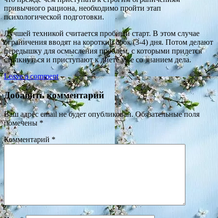
привычного рациона, необходимо пройти этап
психологической подготовки.
Лучшей техникой считается пробный старт. В этом случае
ограничения вводят на короткий срок (3-4) дня. Потом делают
передышку для осмысления проблем, с которыми придется
столкнуться и приступают к диете уже со знанием дела.
Leave a comment
Добавить комментарий
Ваш адрес email не будет опубликован.
Обязательные поля
помечены
*
Комментарий
*