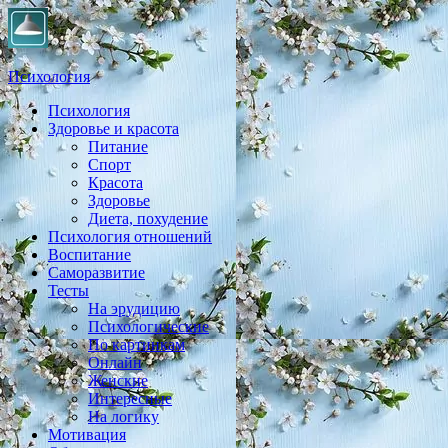
Психология
Психология
Практическая психология, личностный рост, экология,
Здоровье и красота
здоровье, воспитание,
Питание
Спорт
Красота
Здоровье
Диета, похудение
Психология отношений
Воспитание
Саморазвитие
Тесты
На эрудицию
Психологические
По картинкам
Онлайн
Женские
Интересные
На логику
Мотивация