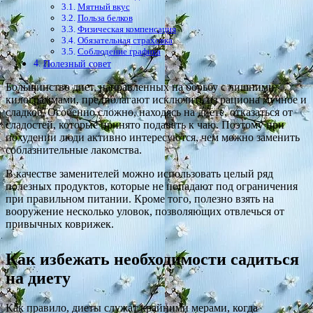
Мятный вкус
Польза белков
Физическая компенсация
Обязательная страховка
Соблюдение графика
Полезный совет
Большинство диет, направленных на борьбу с лишними
килограммами, предполагают исключить из рациона мучное и
сладкое. Особенно сложно, находясь на диете, отказаться от
сладостей, которые принято подавать к чаю. Поэтому при
похудении люди активно интересуются, чем можно заменить
соблазнительные лакомства.
В качестве заменителей можно использовать целый ряд
полезных продуктов, которые не попадают под ограничения
при правильном питании. Кроме того, полезно взять на
вооружение несколько уловок, позволяющих отвлечься от
привычных коврижек.
Как избежать необходимости садиться
на диету
Как правило, диеты служат крайними мерами, когда