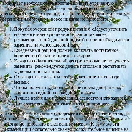
возникает необходимость восстанавливать утраченную
фигуру. Однако, если в повседневной жизни соблюдать
несколько полезных правил, то к жестким гастрономическим
ограничениям можно и вовсе никогда не прибегать.
Покупая очередной продукт питания, следует уточнить
его энергетическую ценность, сопоставляя ее с
рекомендованной дневной нормой и при необходимости
заменить на менее калорийный.
Ежедневный рацион должен включать достаточное
количество белков и полезных жиров.
Каждый соблазнительный десерт, которые не получается
заменить, рекомендуется делить пополам и растягивать
удовольствие на 2 дня.
Охлажденные десерты возбуждают аппетит гораздо
меньше.
Чтобы получить удовольствие без вреда для фигуры,
достаточно одной шоколадной конфеты.
Лучшее время для наслаждения сладостями это завтрак.
Но сладкое не должно заменять его полностью
Таким образом не слишком обременительные ограничения,
позволят систематически держать ситуацию под контролем и
никогда не прибегать к экстренным мерам. К тому же эти
рекомендации обязательно окажут положительное влияние на