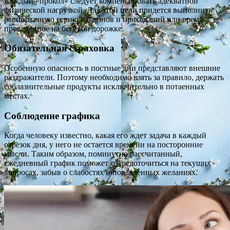
Каждый «прокол» следует компенсировать адекватной
физической нагрузкой. Для этой цели придется выполнить
равнозначную серию наклонов и приседаний или время
проведенное на беговой дорожке.
Обязательная страховка
Особенную опасность в постные дни представляют внешние
раздражители. Поэтому необходимо взять за правило, держать
соблазнительные продукты исключительно в потаенных
местах.
Соблюдение графика
Когда человеку известно, какая его ждет задача в каждый
отрезок дня, у него не остается времени на посторонние
мысли. Таким образом, поминутно рассчитанный,
ежедневный график поможет сосредоточиться на текущих
вопросах, забыв о слабостях и подавленных желаниях.