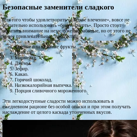
Безопасные заменители сладкого
Для того чтобы удовлетворить «сладкое влечение», вовсе не
обязательно использовать «белую смерть». Просто стоит
обратить внимание на незаслуженно забытые, но от этого не
менее привлекательные, продукты.
Спелые или вяленые фрукты.
Повидло.
Мармелад.
Джемы.
Зефир.
Какао.
Горячий шоколад.
Низкокалорийная выпечка.
Порция сливочного мороженного.
Эти легкодоступные сладости можно использовать в
ежедневном рационе без особой опаски и при этом получать
наслаждение от целого каскада утонченных вкусов.