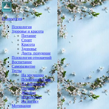
Психология
Психология
Практическая психология, личностный рост, экология,
Здоровье и красота
здоровье, воспитание,
Питание
Спорт
Красота
Здоровье
Диета, похудение
Психология отношений
Воспитание
Саморазвитие
Тесты
На эрудицию
Психологические
По картинкам
Онлайн
Женские
Интересные
На логику
Мотивация