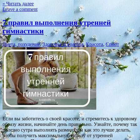
» Читать далее
Leave a comment
7 правил выполнения утренней
гимнастики
Диета, похудение
,
Здоровье и красота
,
Красота
,
Спорт
Если вы заботитесь о своей красоте, и стремитесь к здоровому
образу жизни, начинайте день правильно. Узнайте, почему так
полезно сутра выполнять разминку, и как это лучше делать,
чтобы получить максимальную пользу от утренней