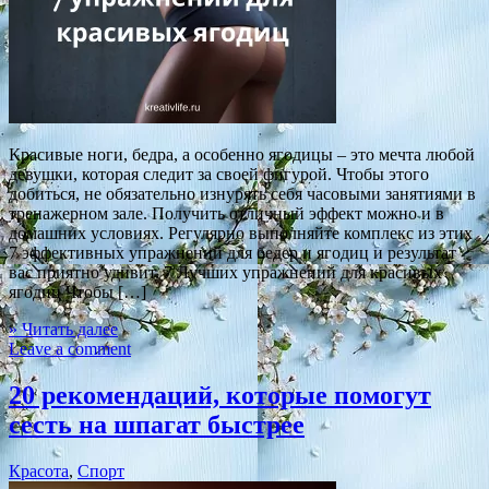
Красивые ноги, бедра, а особенно ягодицы – это мечта любой
девушки, которая следит за своей фигурой. Чтобы этого
добиться, не обязательно изнурять себя часовыми занятиями в
тренажерном зале. Получить отличный эффект можно и в
домашних условиях. Регулярно выполняйте комплекс из этих
7 эффективных упражнений для бедер и ягодиц и результат
вас приятно удивит. 7 Лучших упражнений для красивых
ягодиц Чтобы […]
» Читать далее
Leave a comment
20 рекомендаций, которые помогут
сесть на шпагат быстрее
Красота
,
Спорт