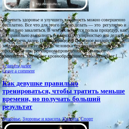
Укрепить здоровье и улучшить внешность можно совершенно
бесплатно. Все что для этого нужно делать — это регулярно и
правильно закаляться. В чем заключается польза процедур, как
их правильно выполнять и с какой регулярностью это делать,
пойдет речь далее. Польза процедур Полезное воздействие
закаливания на тело и дух человека трудно переоценить. Эти
процедуры при регулярном проведении: Повышают
иммунитет. Улучшают кровообращение. Стабилизируют […]
» Читать далее
Leave a comment
Как девушке правильно
тренироваться, чтобы тратить меньше
времени, но получать больший
результат
Здоровье
,
Здоровье и красота
,
Красота
,
Спорт