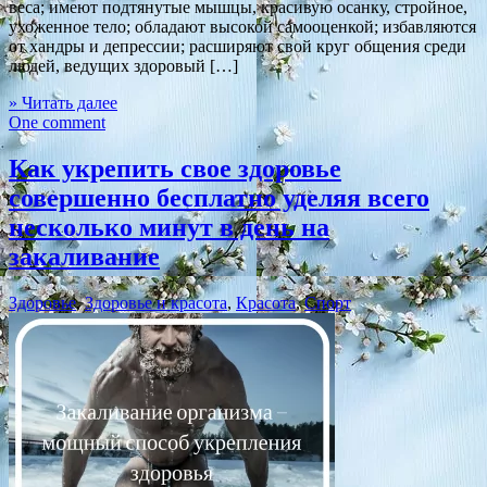
веса; имеют подтянутые мышцы, красивую осанку, стройное,
ухоженное тело; обладают высокой самооценкой; избавляются
от хандры и депрессии; расширяют свой круг общения среди
людей, ведущих здоровый […]
» Читать далее
One comment
Как укрепить свое здоровье
совершенно бесплатно уделяя всего
несколько минут в день на
закаливание
Здоровье
,
Здоровье и красота
,
Красота
,
Спорт