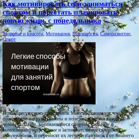
Как мотивировать себя заниматься
спортом и перестать планировать
новую жизнь с понедельника
Здоровье и красота
,
Мотивация
,
Психология
,
Саморазвитие
,
Спорт
Польза регулярных тренировок Многие понимают, что
физические нагрузки важны и полезны в жизни каждого
человека. Люди, занимающиеся спортом: сильные и
выносливые; энергичные и активные; менее склонны к
заболеваниям, и переносят их легче; избавляются от лишнего