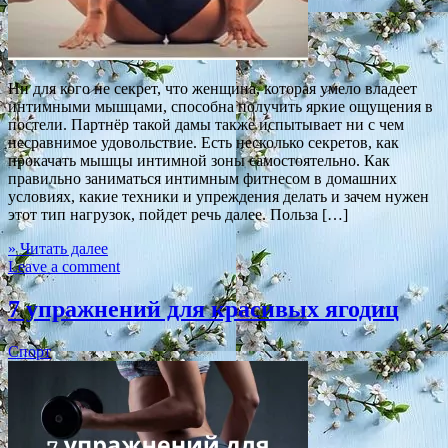
Ни для кого не секрет, что женщина, которая умело владеет
интимными мышцами, способна получить яркие ощущения в
постели. Партнёр такой дамы также испытывает ни с чем
несравнимое удовольствие. Есть несколько секретов, как
прокачать мышцы интимной зоны самостоятельно. Как
правильно заниматься интимным фитнесом в домашних
условиях, какие техники и упреждения делать и зачем нужен
этот тип нагрузок, пойдет речь далее. Польза […]
» Читать далее
Leave a comment
7 упражнений для красивых ягодиц
Спорт