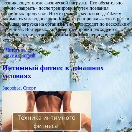
возникающем после физической нагрузки. Его обязательно
нужно «закрыть» после тренировки путем поедания
различных продуктов. Но что нужно съесть и когда? Зачем
закрывать углеводное окно Каждая тренировка — это стресс и
большая нагрузка на организм. Так происходит по нескольким
причинам. Во-первых, во время тренировки расходуется
огромное количество энергии за короткий период времени,
что и […]
» Читать далее
Leave a comment
Интимный фитнес в домашних
условиях
Здоровье
,
Спорт