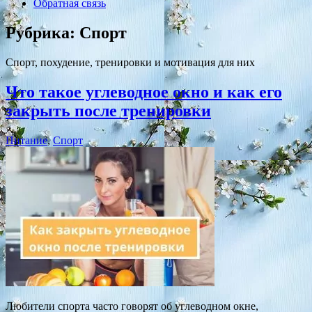
Обратная связь
Рубрика:
Спорт
Спорт, похудение, тренировки и мотивация для них
Что такое углеводное окно и как его
закрыть после тренировки
Питание
,
Спорт
Любители спорта часто говорят об углеводном окне,