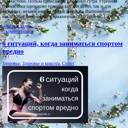
гимнастики. Польза проведения разминки сутра Утренняя
гимнастика одинаково полезна как для детей, так и для
взрослых, независимо от пола и возраста. Выполнение
несложных физических упражнений сразу поле […]
» Читать далее
5 комментариев
6 ситуаций, когда заниматься спортом
вредно
Здоровье
,
Здоровье и красота
,
Спорт