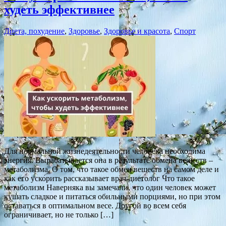
худеть эффективнее
Диета, похудение
,
Здоровье
,
Здоровье и красота
,
Спорт
Для нормальной жизнедеятельности человека необходима
энергия. Вырабатывается она в результате обмена веществ –
метаболизма. О том, что такое обмен веществ на самом деле и
как его ускорить рассказывает врач-диетолог Что такое
метаболизм Наверняка вы замечали, что один человек может
кушать сладкое и питаться обильными порциями, но при этом
оставаться в оптимальном весе. Другой во всем себя
ограничивает, но не только […]