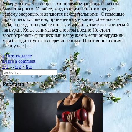
Утверждение, что спорт – это полезное занятие, не всегда
бывает верным. Узнайте, когда занятия спортом вредят
вашему здоровью, и являются нежелательными. С помощью
практических советов, приведенных в конце, обезопасьте
себя, и всегда получайте пользу и удовольствие от физической
нагрузки. Когда заниматься спортом вредно Не стоит
злоупотреблять физическими нагрузками, если обнаружили
хотя бы один пункт из перечисленных. Противопоказания.
Если у вас […]
» Читать далее
Leave a comment
«
1
…
6
7
8
9
»
Search
for:
Реклама