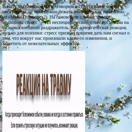
В быту мы слишком часто говорим о стрессе как о чем-то
негативном, от чего нужно бежать (помните, как папа Бэнкс
из «Мэри Поппинс»?). На самом деле с точки зрения
медицины стресс — это неспецифический ответ организма на
сильный внешний раздражитель. Как аллергическая реакция,
только для психики: стресс призван вовремя дать нам сигнал о
том, что вокруг нас произошли какие-то изменения, и
защитить от нежелательных эффектов.