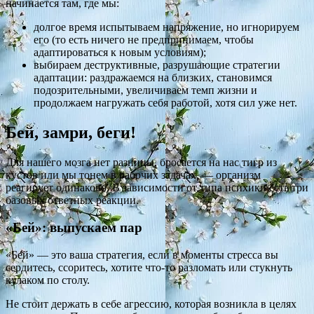
начинается там, где мы:
долгое время испытываем напряжение, но игнорируем
его (то есть ничего не предпринимаем, чтобы
адаптироваться к новым условиям);
выбираем деструктивные, разрушающие стратегии
адаптации: раздражаемся на близких, становимся
подозрительными, увеличиваем темп жизни и
продолжаем нагружать себя работой, хотя сил уже нет.
Бей, замри, беги!
Для нашего мозга нет разницы, бросается на нас тигр из
кустов или мы тонем в рабочих задачах, — организм
реагирует одинаково. В зависимости от типа психики есть три
базовых ответных реакции.
«Бей»: выпускаем пар
«Бей» — это ваша стратегия, если в моменты стресса вы
сердитесь, ссоритесь, хотите что-то разломать или стукнуть
кулаком по столу.
Не стоит держать в себе агрессию, которая возникла в целях