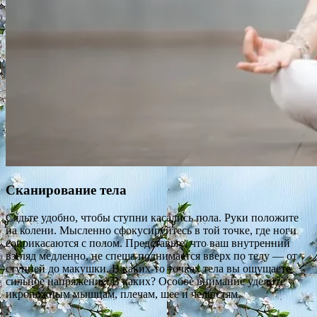
Сканирование тела
Сядьте удобно, чтобы ступни касались пола. Руки положите
на колени. Мысленно сфокусируйтесь в той точке, где ноги
соприкасаются с полом. Представьте, что ваш внутренний
взгляд медленно, не спеша поднимается вверх по телу — от
ступней до макушки. В каких-то точках тела вы ощущаете
сильное напряжение. В каких? Особое внимание уделите
икроножным мышцам, плечам, шее и челюстям.