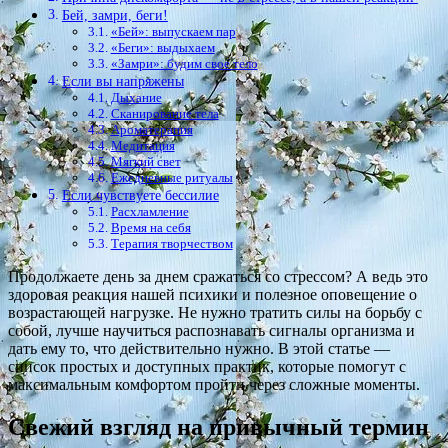
Бей, замри, беги!
«Бей»: выпускаем пар
«Беги»: выдыхаем
«Замри»: будим свое тело
Если вы напряжены
Дыхание
Сканирование тела
Ароматерапия
Медитация
Мягкий свет
Ежедневные ритуалы
Если чувствуете бессилие
Расхламление
Время на себя
Терапия творчеством
Продолжаете день за днем сражаться со стрессом? А ведь это
здоровая реакция нашей психики и полезное оповещение о
возрастающей нагрузке. Не нужно тратить силы на борьбу с
собой, лучше научиться распознавать сигналы организма и
дать ему то, что действительно нужно. В этой статье —
список простых и доступных практик, которые помогут с
максимальным комфортом пройти через сложные моменты.
Свежий взгляд на привычный термин