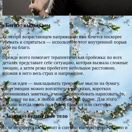
«Беги»: выдыхаем
Если при возрастающем напряжении вам хочется поскорее
убежать и спрятаться — используйте этот внутренний порыв
себе на благо.
Прежде всего помогает терапевтическая пробежка: во всех
деталях представьте себе ситуацию, которая вызвала сложные
эмоции, а затем резко пробегите небольшое расстояние,
вложив в него весь страх и напряжение.
Другая идея — выкладывать тревожные мысли на бумагу.
Свои эмоции можно воплотить в рассказах, коротких
дневниковых заметках, а можно попробовать нарисовать то,
что давит на вас, в любой абстрактной форме. Для этого
хорошо всегда иметь под рукой блокнот или скетчбук.
«Замри»: будим свое тело
Если от стресса вас клонит в сон или вы чувствуете апатию и