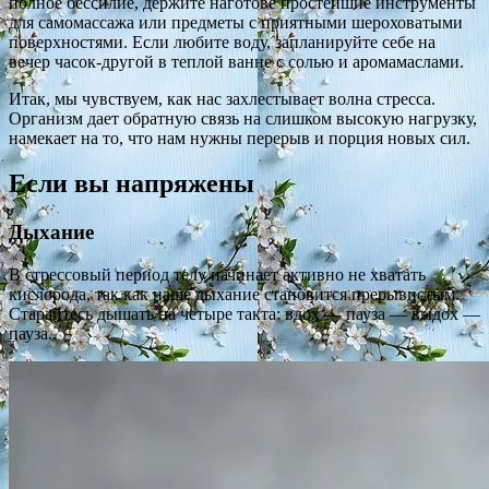
полное бессилие, держите наготове простейшие инструменты
для самомассажа или предметы с приятными шероховатыми
поверхностями. Если любите воду, запланируйте себе на
вечер часок-другой в теплой ванне с солью и аромамаслами.
Итак, мы чувствуем, как нас захлестывает волна стресса.
Организм дает обратную связь на слишком высокую нагрузку,
намекает на то, что нам нужны перерыв и порция новых сил.
Если вы напряжены
Дыхание
В стрессовый период телу начинает активно не хватать
кислорода, так как наше дыхание становится прерывистым.
Старайтесь дышать на четыре такта: вдох — пауза — выдох —
пауза.