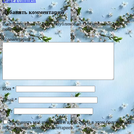
Leave a comment
Добавить комментарий
Ваш адрес email не будет опубликован.
Обязательные поля
помечены
*
Комментарий
*
Имя
*
Email
*
Сайт
Сохранить моё имя, email и адрес сайта в этом браузере для
последующих моих комментариев.