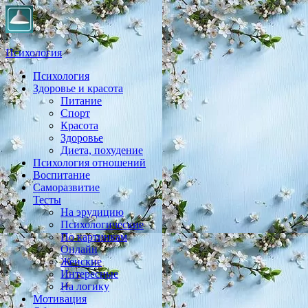
Психология
Психология
Практическая психология, личностный рост, экология,
Здоровье и красота
здоровье, воспитание,
Питание
Спорт
Красота
Здоровье
Диета, похудение
Психология отношений
Воспитание
Саморазвитие
Тесты
На эрудицию
Психологические
По картинкам
Онлайн
Женские
Интересные
На логику
Мотивация