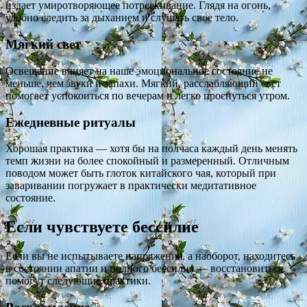
издает умиротворяющее потрескивание. Глядя на огонь,
удобно следить за дыханием и слушать свое тело.
Мягкий свет
Освещение влияет на наше эмоциональное состояние не
меньше, чем звуки и запахи. Мягкий, расслабляющий свет
помогает успокоиться по вечерам и легко проснуться утром.
Ежедневные ритуалы
Хорошая практика — хотя бы на полчаса каждый день менять
темп жизни на более спокойный и размеренный. Отличным
поводом может быть глоток китайского чая, который при
заваривании погружает в практически медитативное
состояние.
Если чувствуете бессилие
Если вы не испытываете напряжения, а наоборот, находитесь
в состоянии апатии и полного бессилия — восстановиться
помогут следующие практики.