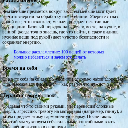
Расхламление
Чем меньше предметов вокруг вас, тем меньше мозг будет
тратить энергии на обработку информации. Уберите с глаз
долой все, что отвлекает, мешает, рождает негативные
ассоциации. Базовый порядок на рабочем месте, на кухне, в
ванной (когда точно знаешь, где что найти, и сразу видишь
нужные вещи под рукой) дает чувство безопасности и
сохраняет энергию.
Большое расхламление: 100 вещей от которых
можно избавиться и зачем это делать
Время на себя
Сводите себя на свидание, уделите несколько часов здоровью.
Спа, массаж или флоатинг — как раз то, что нужно.
Терапия творчеством
Создавая что-то своими руками, мы переносим сложные
мысли, агрессию, тревогу на материалы (например, глину), а
затем придаем этому гармоничную форму. После таких
занятий мы чувствуем себя сильными, способными взять
управление жизнью в свои руки.