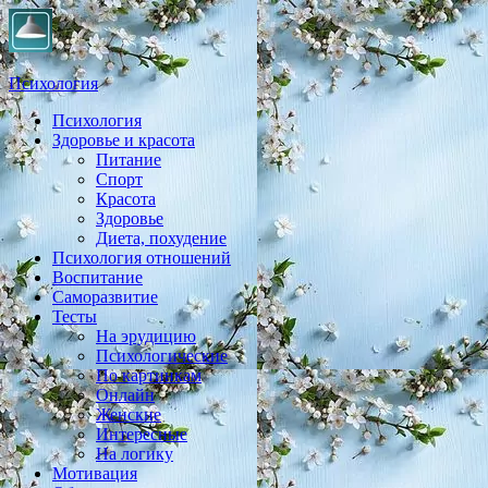
Психология
Психология
Практическая психология, личностный рост, экология,
Здоровье и красота
здоровье, воспитание,
Питание
Спорт
Красота
Здоровье
Диета, похудение
Психология отношений
Воспитание
Саморазвитие
Тесты
На эрудицию
Психологические
По картинкам
Онлайн
Женские
Интересные
На логику
Мотивация