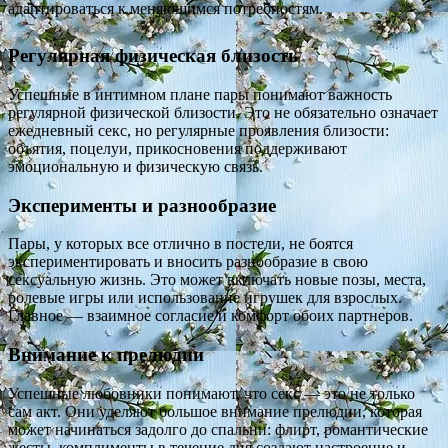
адаптироваться к меняющимся потребностям.
Регулярная физическая близость
Успешные в интимном плане пары понимают важность
регулярной физической близости. Это не обязательно означает
ежедневный секс, но регулярные проявления близости:
объятия, поцелуи, прикосновения поддерживают
эмоциональную и физическую связь.
Эксперименты и разнообразие
Пары, у которых все отлично в постели, не боятся
экспериментировать и вносить разнообразие в свою
сексуальную жизнь. Это может включать новые позы, места,
ролевые игры или использование игрушек для взрослых.
Главное — взаимное согласие и комфорт обоих партнеров.
Внимание к прелюдии
Успешные любовники понимают, что секс — это не только
сам акт. Они уделяют большое внимание прелюдии, которая
может начинаться задолго до спальни: флирт, романтические
жесты, комплименты в течение дня создают настроение и