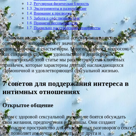
Регулярная физическая близость
Эксперименты и разнообразие
Внимание к прелюдии
Забота о собственном теле
Принятие несовершенств
Правильно расставленные приоритеты
Интимная жизнь — важнейший аспект романтических
отношений, который может значительно влиять на общее
удовлетворение и счастье пары. Многие задаются вопросом,
как сохранить страсть и удовольствие в долгосрочных
отношениях. В этой статье мы рассмотрим семь ключевых
привычек, которые характерны для пар, наслаждающихся
гармоничной и удовлетворяющей сексуальной жизнью.
7 советов для поддержания интереса в
интимных отношениях
Открытое общение
Пары с здоровой сексуальной жизнью не боятся обсуждать
свои желания, предпочтения и границы. Они создают
безопасное пространство для откровенных разговоров о сексе,
что позволяет им лучше понимать друг друга и