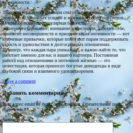
возможности.
Здоровая и удовлетворяющая сексуальная жизнь — это
результат осознанных усилий и внимания обоих партнеров.
Открытое общение, регулярная близость,
экспериментирование, внимание к прелюдии, забота о себе,
принятие несовершенств и приоритезация интимности — вот
ключевые привычки, которые помогают парам поддерживать
страсть и удовольствие в долгосрочных отношениях.
Помните, что каждая пара уникальна, и важно найти то, что
работает именно для вас и вашего партнера. Постоянная
работа над отношениями и интимной жизнью — это
инвестиция, которая приносит богатые дивиденды в виде
глубокой связи и взаимного удовлетворения.
Leave a comment
Добавить комментарий
Ваш адрес email не будет опубликован.
Обязательные поля
помечены
*
Комментарий
*