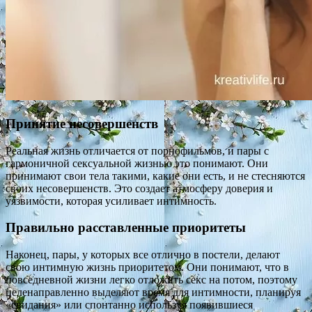
Принятие несовершенств
Реальная жизнь отличается от порнофильмов, и пары с
гармоничной сексуальной жизнью это понимают. Они
принимают свои тела такими, какие они есть, и не стесняются
своих несовершенств. Это создает атмосферу доверия и
уязвимости, которая усиливает интимность.
Правильно расставленные приоритеты
Наконец, пары, у которых все отлично в постели, делают
свою интимную жизнь приоритетом. Они понимают, что в
повседневной жизни легко отложить секс на потом, поэтому
целенаправленно выделяют время для интимности, планируя
«свидания» или спонтанно используя появившиеся