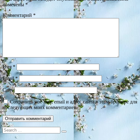
помечены
*
Комментарий
*
Имя
*
Email
*
Сайт
Сохранить моё имя, email и адрес сайта в этом браузере для
последующих моих комментариев.
Search
for: