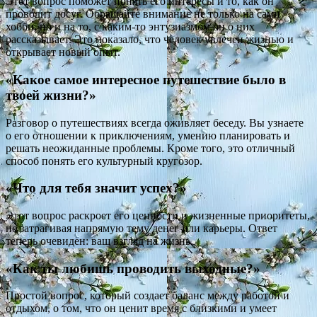
Этот вопрос поможет понять его интересы и то, как он
проводит досуг. Обращайте внимание не только на сами
хобби, но и на то, с каким-то энтузиазмом он о них
рассказывает. Это показало, что человек увлечен жизнью и
открывает новый опыт.
«Какое самое интересное путешествие было в
твоей жизни?»
Разговор о путешествиях всегда оживляет беседу. Вы узнаете
о его отношении к приключениям, умению планировать и
решать неожиданные проблемы. Кроме того, это отличный
способ понять его культурный кругозор.
«Что для тебя значит успех?»
Этот вопрос раскроет его ценности и жизненные приоритеты,
не затрагивая напрямую тему денег или карьеры. Ответ
теперь очевиден: ваш взгляд на жизнь.
«Как ты любишь проводить выходные?»
Простой вопрос, который создает баланс между работой и
отдыхом, о том, что он ценит время с близкими и умеет