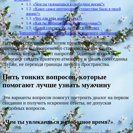
«Чем ты увлекаешься в свободное время?»
«Какое самое интересное путешествие было в твоей
жизни?»
«Что для тебя значит успех?»
«Как ты любишь проводить выходные?»
«Какой совет ты бы дал себе в детстве»
Дополнительные рекомендации для первого свидания
На первом свидании мы хотим произвести хорошее
впечатление и одновременно стараемся лучше узнать
человека, который сидит напротив. Заданные вопросы
помогают создать приятную атмосферу и узнать собеседника
глубже, не переходя границы личного пространства.
Пять тонких вопросов, которые
помогают лучше узнать мужчину
Эти варианты вопросов помогут построить диалог на первом
свидании и получить искренние ответы, не допуская
неудобных вопросов.
«Чем ты увлекаешься в свободное время?»