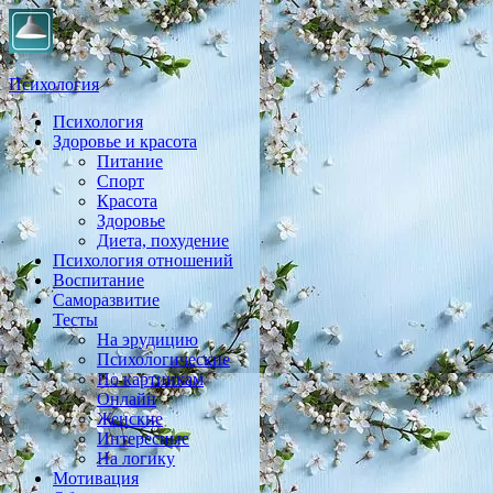
Психология
Психология
Практическая психология, личностный рост, экология,
Здоровье и красота
здоровье, воспитание,
Питание
Спорт
Красота
Здоровье
Диета, похудение
Психология отношений
Воспитание
Саморазвитие
Тесты
На эрудицию
Психологические
По картинкам
Онлайн
Женские
Интересные
На логику
Мотивация