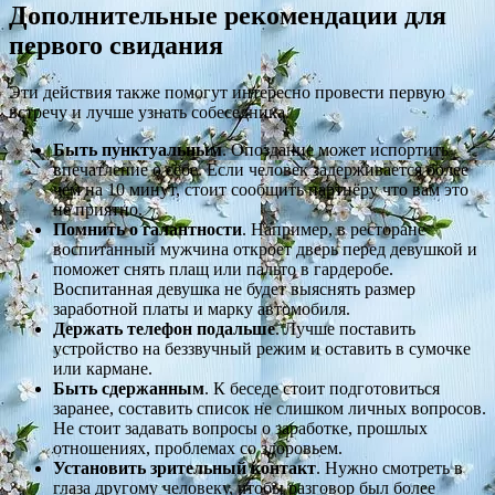
Дополнительные рекомендации для
первого свидания
Эти действия также помогут интересно провести первую
встречу и лучше узнать собеседника.
Быть пунктуальным
. Опоздание может испортить
впечатление о себе. Если человек задерживается более
чем на 10 минут, стоит сообщить партнёру что вам это
не приятно.
Помнить о галантности
. Например, в ресторане
воспитанный мужчина откроет дверь перед девушкой и
поможет снять плащ или пальто в гардеробе.
Воспитанная девушка не будет выяснять размер
заработной платы и марку автомобиля.
Держать телефон подальше
. Лучше поставить
устройство на беззвучный режим и оставить в сумочке
или кармане.
Быть сдержанным
. К беседе стоит подготовиться
заранее, составить список не слишком личных вопросов.
Не стоит задавать вопросы о заработке, прошлых
отношениях, проблемах со здоровьем.
Установить зрительный контакт
. Нужно смотреть в
глаза другому человеку, чтобы разговор был более