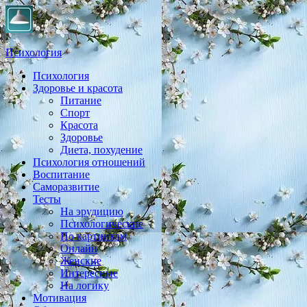
Психология
Психология
Практическая психология, личностный рост, экология, здоровье
Здоровье и красота
Питание
Спорт
Красота
Здоровье
Диета, похудение
Психология отношений
Воспитание
Саморазвитие
Тесты
На эрудицию
Психологические
По картинкам
Онлайн
Женские
Интересные
На логику
Мотивация