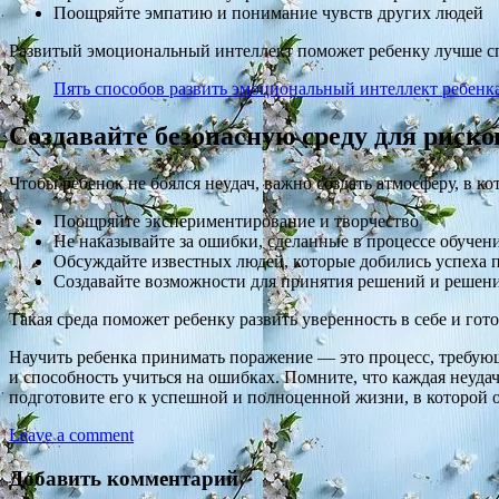
Поощряйте эмпатию и понимание чувств других людей
Развитый эмоциональный интеллект поможет ребенку лучше с
Пять способов развить эмоциональный интеллект ребенк
Создавайте безопасную среду для риско
Чтобы ребенок не боялся неудач, важно создать атмосферу, в ко
Поощряйте экспериментирование и творчество
Не наказывайте за ошибки, сделанные в процессе обучен
Обсуждайте известных людей, которые добились успеха 
Создавайте возможности для принятия решений и решен
Такая среда поможет ребенку развить уверенность в себе и гот
Научить ребенка принимать поражение — это процесс, требующи
и способность учиться на ошибках. Помните, что каждая неуда
подготовите его к успешной и полноценной жизни, в которой 
Leave a comment
Добавить комментарий