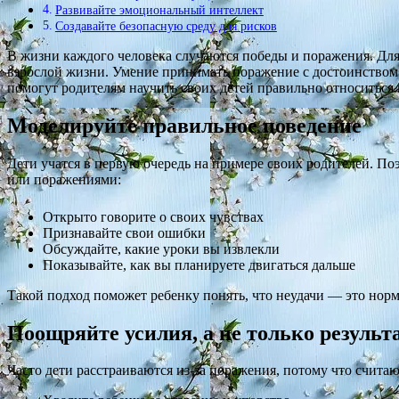
Развивайте эмоциональный интеллект
Создавайте безопасную среду для рисков
В жизни каждого человека случаются победы и поражения. Для 
взрослой жизни. Умение принимать поражение с достоинством
помогут родителям научить своих детей правильно относиться 
Моделируйте правильное поведение
Дети учатся в первую очередь на примере своих родителей. По
или поражениями:
Открыто говорите о своих чувствах
Признавайте свои ошибки
Обсуждайте, какие уроки вы извлекли
Показывайте, как вы планируете двигаться дальше
Такой подход поможет ребенку понять, что неудачи — это норм
Поощряйте усилия, а не только результ
Часто дети расстраиваются из-за поражения, потому что считаю