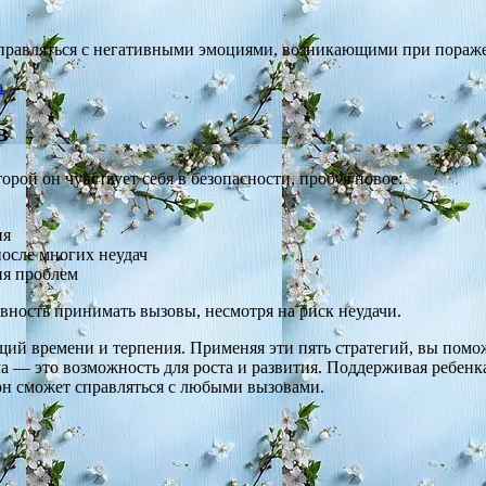
правляться с негативными эмоциями, возникающими при пораж
а
в
торой он чувствует себя в безопасности, пробуя новое:
ия
после многих неудач
ия проблем
овность принимать вызовы, несмотря на риск неудачи.
й времени и терпения. Применяя эти пять стратегий, вы поможе
ча — это возможность для роста и развития. Поддерживая ребен
он сможет справляться с любыми вызовами.