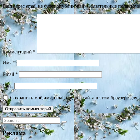
Ваш адрес email не будет опубликован.
Обязательные поля пом
Комментарий
*
Имя
*
Email
*
Сайт
Сохранить моё имя, email и адрес сайта в этом браузере д
Search
for:
Реклама