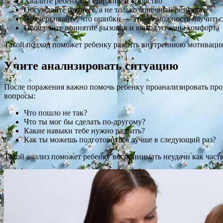
Хвалите ребенка за старание и упорство
Обсуждайте процесс, а не только конечный результат
Подчеркивайте, что ошибки — это возможность научитьс
Поощряйте принятие вызовов и выход из зоны комфорта
Такой подход поможет ребенку развить внутреннюю мотивацию
Учите анализировать ситуацию
После поражения важно помочь ребенку проанализировать про
вопросы:
Что пошло не так?
Что ты мог бы сделать по-другому?
Какие навыки тебе нужно развить?
Как ты можешь подготовиться лучше в следующий раз?
Такой анализ поможет ребенку воспринимать неудачи как часть