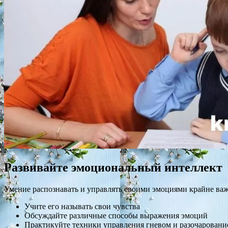
Развивайте эмоциональный интеллект
Умение распознавать и управлять своими эмоциями крайне ва
Учите его называть свои чувства
Обсуждайте различные способы выражения эмоций
Практикуйте техники управления гневом и разочаровани