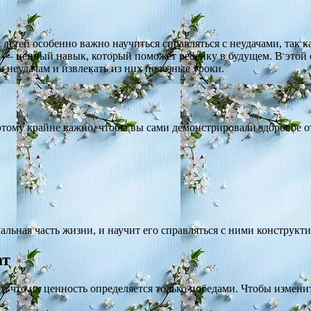
детей особенно важно научиться справляться с неудачами, так к
 — ценный навык, который поможет ребенку в будущем. В этой 
к неудачам и извлекать из них полезные уроки.
этому крайне важно, чтобы вы сами демонстрировали здоровое о
альная часть жизни, и научит его справляться с ними конструкти
ат
т, что их ценность определяется только победами. Чтобы измени