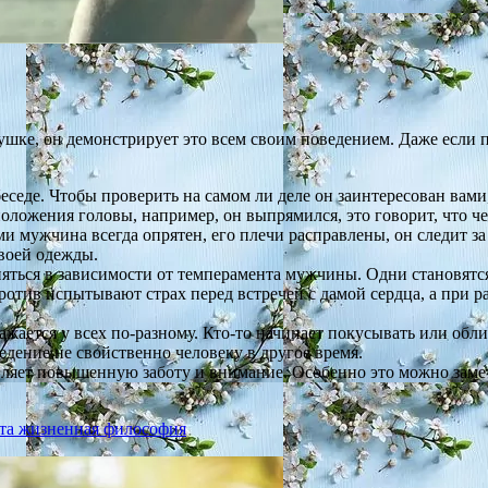
шке, он демонстрирует это всем своим поведением. Даже если 
седе. Чтобы проверить на самом ли деле он заинтересован вами
ложения головы, например, он выпрямился, это говорит, что че
ми мужчина всегда опрятен, его плечи расправлены, он следит за
воей одежды.
няться в зависимости от темперамента мужчины. Одни становят
отив испытывают страх перед встречей с дамой сердца, а при р
жается у всех по-разному. Кто-то начинает покусывать или обл
едение не свойственно человеку в другое время.
яет повышенную заботу и внимание. Особенно это можно заметит
эта жизненная философия