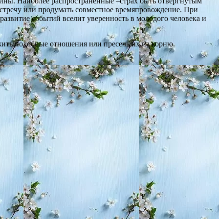
чины. Наиболее распространенные –страх быть отвергнутым
 встречу или продумать совместное времяпровождение. При
 развитие событий вселит уверенность в молодого человека и
жить подобные отношения или пресечь их на корню.