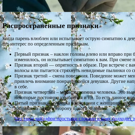
Распространённые признаки
Когда парень влюблен или испытывает острую симпатию к деву
его интерес по определенным признакам.
Первый признак – наклон головы влево или вправо при бе
изменилось, он испытывает симпатию к вам. При смене по
Признак второй — опрятность в образе. При встрече с ва
волосы или пытается стряхнуть невидимые пылинки со с
Признак третий – смена поведения. Поведение может ме
привлечь внимание понравившейся девушки. Другие напр
в себе.
Признак четвертый – меняется мимика человека. Это выра
некоторые постоянно улыбаются и т.д. То есть данное пов
Пятый признак – мужчина в компании с женщиной проявл
направлена лишь в сторону одного человека.
Что такое чайлдфри простыми словами и кому подходит 