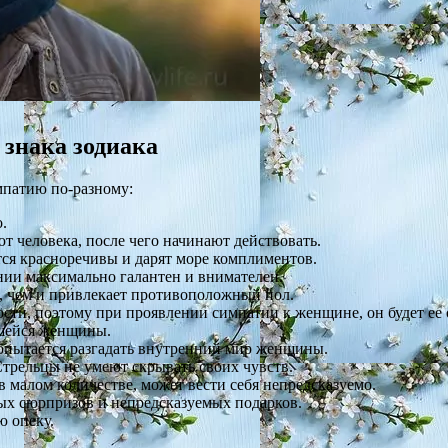
 знака зодиака
мпатию по-разному:
.
ют человека, после чего начинают действовать.
тся красноречивы и дарят море комплиментов.
нии максимально галантен и внимателен.
, чем и привлекает противоположный пол.
сти, поэтому при проявлении симпатии к женщине, он будет ее о
шейся женщины.
опытается разгадать внутренний мир женщины.
трельцы не умеют скрывать своих чувств.
в малом количестве, может вести себя непредсказуемо.
ных сюрпризов и непредсказуемых подарков.
ю опеку.