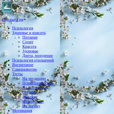
Психология
Психология
Практическая психология, личностный рост, экология, здоровье
Здоровье и красота
Питание
Спорт
Красота
Здоровье
Диета, похудение
Психология отношений
Воспитание
Саморазвитие
Тесты
На эрудицию
Психологические
По картинкам
Онлайн
Женские
Интересные
На логику
Мотивация