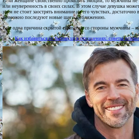
Если женщине свойственно проявлять эмоции, то мужчины не 
или неуверенность в своих силах. В этом случае девушка може
этом не стоит заострять внимание на его чувствах, достаточн
возможно последуют новые шаги к сближению.
Еще одна причина скрытой симпатии со стороны мужчины – нал
Как избавиться от бытовухи в отношениях: советы психо