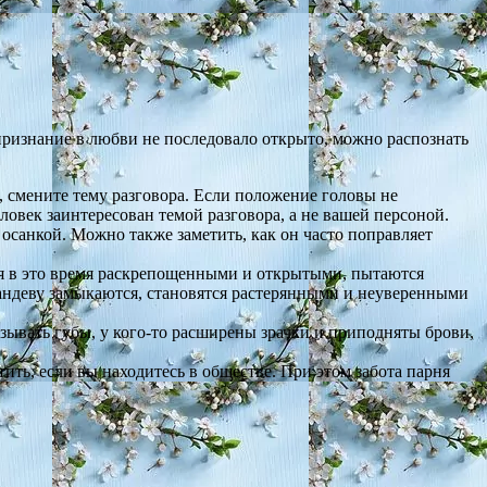
признание в любви не последовало открыто, можно распознать
, смените тему разговора. Если положение головы не
ловек заинтересован темой разговора, а не вашей персоной.
 осанкой. Можно также заметить, как он часто поправляет
ся в это время раскрепощенными и открытыми, пытаются
андеву замыкаются, становятся растерянными и неуверенными
изывать губы, у кого-то расширены зрачки и приподняты брови,
ь, если вы находитесь в обществе. При этом забота парня