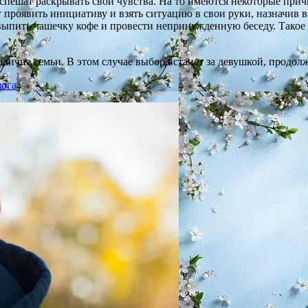
спешат раскрывать свои чувства. На то имеются некоторые при
т проявить инициативу и взять ситуацию в свои руки, назначив
о выпить чашечку кофе и провести непринужденную беседу. Такое
ичие семьи. В этом случае выбор встанет за девушкой, продол
лога