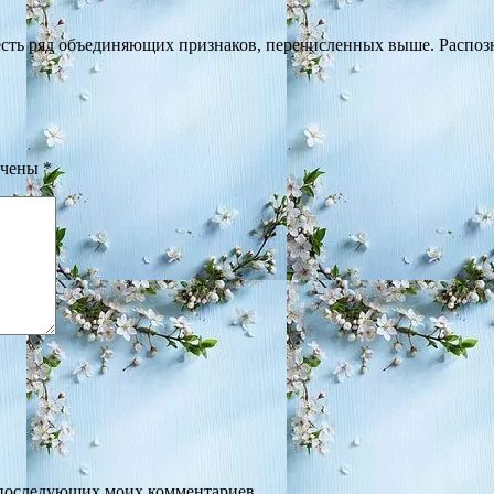
сть ряд объединяющих признаков, перечисленных выше. Распозна
ечены
*
ля последующих моих комментариев.