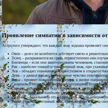
Проявление симпатии в зависимости от
Астрологи утверждают, что каждый знак зодиака проявляет си
Овен – долго не колеблется действует смело и решительно
Телец – раскрываются не сразу, первостепенно они изуча
Близнецы – если они заинтересованы человеком, становя
Рак – наиболее тонкий и чувственный знак, при ухажива
Лев – обладает повышенным артистизмом и открытостью
Дева – у данного знака повышенное чувство ответственно
Весы – проявит повышенный интерес к жизни понравив
Скорпион – обладая повышенной интуицией, этот знак п
Стрелец – ухаживания будут упорными и энергичными, С
Козерог – этот знак наиболее сдержан, эмоции проявляет 
Водолей – банальность это не про него. Ждите невероят
Рыбы – очень заботливый знак, сразу возьмет вас под сво