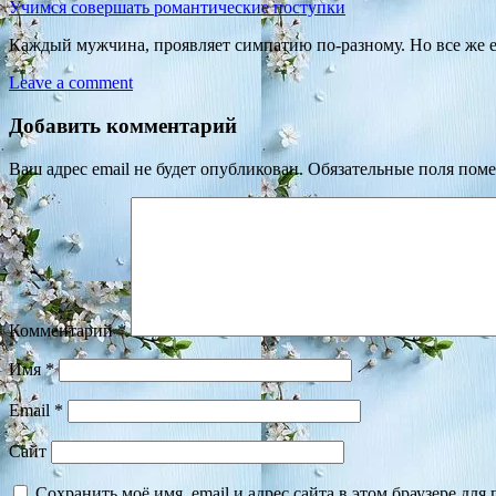
Учимся совершать романтические поступки
Каждый мужчина, проявляет симпатию по-разному. Но все же е
Leave a comment
Добавить комментарий
Ваш адрес email не будет опубликован.
Обязательные поля пом
Комментарий
*
Имя
*
Email
*
Сайт
Сохранить моё имя, email и адрес сайта в этом браузере д