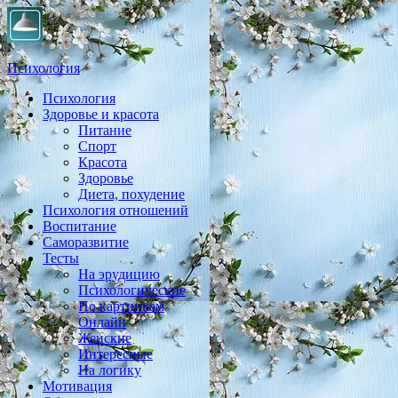
Психология
Психология
Практическая психология, личностный рост, экология, здоровье
Здоровье и красота
Питание
Спорт
Красота
Здоровье
Диета, похудение
Психология отношений
Воспитание
Саморазвитие
Тесты
На эрудицию
Психологические
По картинкам
Онлайн
Женские
Интересные
На логику
Мотивация