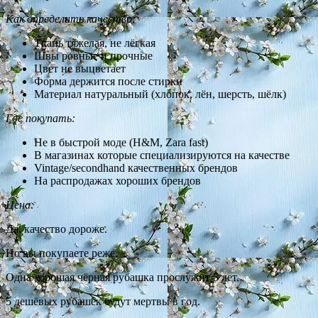
Как определить качество:
Ткань тяжелая, не лёгкая
Швы ровные и прочные
Цвет не выцветает
Форма держится после стирки
Материал натуральный (хлопок, лён, шерсть, шёлк)
Где покупать:
Не в быстрой моде (H&M, Zara fast)
В магазинах которые специализируются на качестве
Vintage/secondhand качественных брендов
На распродажах хороших брендов
Цена:
Да, качество дороже.
Но вы покупаете реже.
Одна хорошая чёрная рубашка прослужит 5 лет.
5 дешёвых рубашек будут мертвы в год.