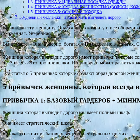
ПРИВЫЧКА 3: ИДЕАЛЬНАЯ ПОСАДКА ОДЕЖДЫ
ПРИВЫЧКА 4: УХОД ЗА ВНЕШНОСТЬЮ (ВОЛОСЫ, КОЖА
ПРИВЫЧКА 5: ОСАНКА И ПОХОДКА
30-дневный челлендж чтобы начать выглядеть дорого
Вы видели эту женщину. Она входит в комнату и все оборачиваю
Ухоженная. Уверенная.
Вы думаете: «Она, наверно, богатая.» Но секрет не в деньгах. 
Женщина которая выглядит дорого имеет привычки которые созда
несёте себя. Это про привычки. И привычки может развить каж
Эта статья о 5 привычках которые создают образ дорогой жен
5 привычек женщины, которая всегда в
ПРИВЫЧКА 1: БАЗОВЫЙ ГАРДЕРОБ + МИН
Женщина которая выглядит дорого не имеет полный шкаф.
Она имеет стратегический шкаф.
Её шкаф состоит из базовых вещей в нейтральных цветах: