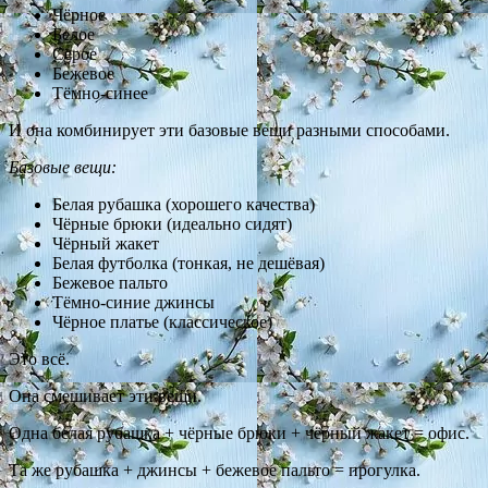
Чёрное
Белое
Серое
Бежевое
Тёмно-синее
И она комбинирует эти базовые вещи разными способами.
Базовые вещи:
Белая рубашка (хорошего качества)
Чёрные брюки (идеально сидят)
Чёрный жакет
Белая футболка (тонкая, не дешёвая)
Бежевое пальто
Тёмно-синие джинсы
Чёрное платье (классическое)
Это всё.
Она смешивает эти вещи.
Одна белая рубашка + чёрные брюки + чёрный жакет = офис.
Та же рубашка + джинсы + бежевое пальто = прогулка.