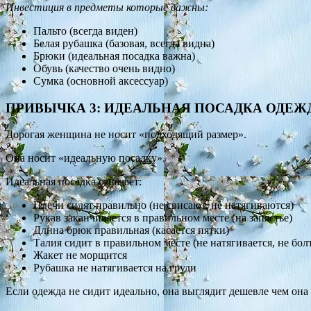
Инвестиция в предметы которые важны:
Пальто (всегда виден)
Белая рубашка (базовая, всегда видна)
Брюки (идеальная посадка важна)
Обувь (качество очень видно)
Сумка (основной аксессуар)
ПРИВЫЧКА 3: ИДЕАЛЬНАЯ ПОСАДКА ОДЕ
Дорогая женщина не носит «подходящий размер».
Она носит «идеальную посадку».
Идеальная посадка означает:
Плечи сидят правильно (не свисают, не натягиваются)
Рукав заканчивается в правильном месте (на запястье)
Длина брюк правильная (касается пятки)
Талия сидит в правильном месте (не натягивается, не бол
Жакет не морщится
Рубашка не натягивается на груди
Если одежда не сидит идеально, она выглядит дешевле чем она 