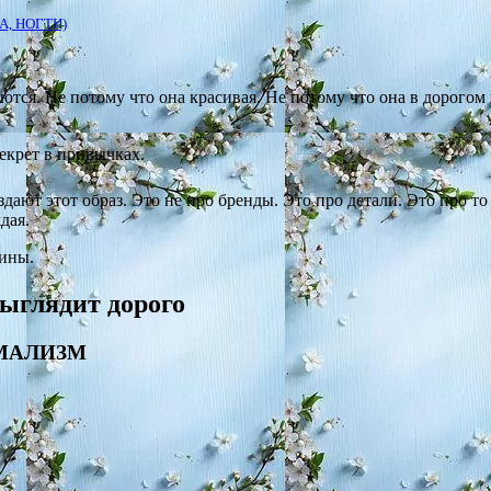
, НОГТИ)
тся. Не потому что она красивая. Не потому что она в дорогом 
Секрет в привычках.
ют этот образ. Это не про бренды. Это про детали. Это про то 
дая.
щины.
ыглядит дорого
ИМАЛИЗМ