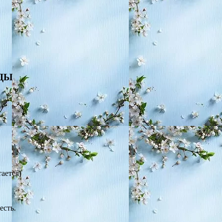
ЖДЫ
тается)
есть.