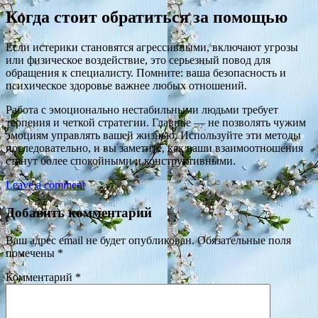
Когда стоит обратиться за помощью
Если истерики становятся агрессивными, включают угрозы
или физическое воздействие, это серьезный повод для
обращения к специалисту. Помните: ваша безопасность и
психическое здоровье важнее любых отношений.
Работа с эмоционально нестабильными людьми требует
терпения и четкой стратегии. Главное — не позволять чужим
эмоциям управлять вашей жизнью. Используйте эти методы
последовательно, и вы заметите, как ваши взаимоотношения
станут более спокойными и конструктивными.
Leave a comment
Добавить комментарий
Ваш адрес email не будет опубликован.
Обязательные поля
помечены
*
Комментарий
*