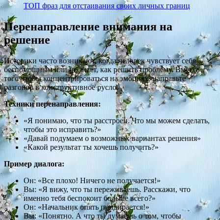
ТОП фраз для отстаивания своих личных границ
Перенаправление внимания на
решение
Истерики часто возникают, когда человек чувствует себя
беспомощным или не знает, как решить проблему. Вместо
того чтобы концентрироваться на эмоциях, направьте
разговор в конструктивное русло.
Техники перенаправления:
«Я понимаю, что ты расстроен. Что мы можем сделать,
чтобы это исправить?»
«Давай подумаем о возможных вариантах решения»
«Какой результат ты хочешь получить?»
Пример диалога:
Он: «Все плохо! Ничего не получается!»
Вы: «Я вижу, что ты переживаешь. Расскажи, что
именно тебя беспокоит больше всего?»
Он: «Начальник опять придирается!»
Вы: «Понятно. А что ты думаешь о том, чтобы