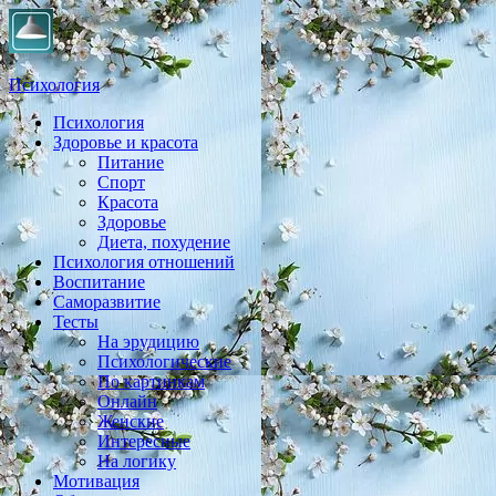
Психология
Психология
Практическая психология, личностный рост, экология,
Здоровье и красота
здоровье, воспитание,
Питание
Спорт
Красота
Здоровье
Диета, похудение
Психология отношений
Воспитание
Саморазвитие
Тесты
На эрудицию
Психологические
По картинкам
Онлайн
Женские
Интересные
На логику
Мотивация