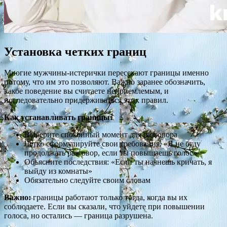
Установка четких границ
Многие мужчины-истерички пересекают границы именно
потому, что им это позволяют. Важно заранее обозначить,
какое поведение вы считаете неприемлемым, и
последовательно придерживаться этих правил.
Как устанавливать границы:
Выберите спокойный момент для разговора
Четко сформулируйте свои требования: «Я не буду
продолжать разговор, если ты повышаешь голос»
Объясните последствия: «Если ты начнешь кричать, я
выйду из комнаты»
Обязательно следуйте своим словам
Важно:
границы работают только тогда, когда вы их
соблюдаете. Если вы сказали, что уйдете при повышении
голоса, но остались — граница разрушена.