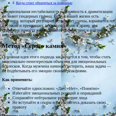
Когда стоит обратиться за помощью
Эмоциональная нестабильность и склонность к драматизации
не знают гендерных границ. Если в вашей жизни есть
мужчина, который регулярно устраивает сцены, взрывается по
пустякам и превращает любую ситуацию в драму, эти
стратегии помогут вам сохранить спокойствие и найти
конструктивный выход.
Метод «Серого камня»
Основная идея этого подхода заключается в том, чтобы стать
максимально неинтересным объектом для эмоциональных
всплесков. Когда мужчина начинает истерить, ваша задача —
не подпитывать его эмоции своими реакциями.
Как применять:
Отвечайте односложно: «Да», «Нет», «Понятно»
Избегайте эмоциональных реакций и оправданий
Сохраняйте нейтральное выражение лица
Не вступайте в споры и не пытайтесь доказать свою
правоту
Пример:
вместо «Ты несправедлив! Я же объяснила…»