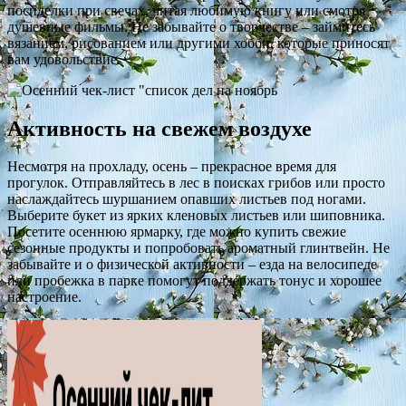
посиделки при свечах, читая любимую книгу или смотря
душевные фильмы. Не забывайте о творчестве – займитесь
вязанием, рисованием или другими хобби, которые приносят
вам удовольствие.
Активность на свежем воздухе
Несмотря на прохладу, осень – прекрасное время для
прогулок. Отправляйтесь в лес в поисках грибов или просто
наслаждайтесь шуршанием опавших листьев под ногами.
Выберите букет из ярких кленовых листьев или шиповника.
Посетите осеннюю ярмарку, где можно купить свежие
сезонные продукты и попробовать ароматный глинтвейн. Не
забывайте и о физической активности – езда на велосипеде
или пробежка в парке помогут поддержать тонус и хорошее
настроение.