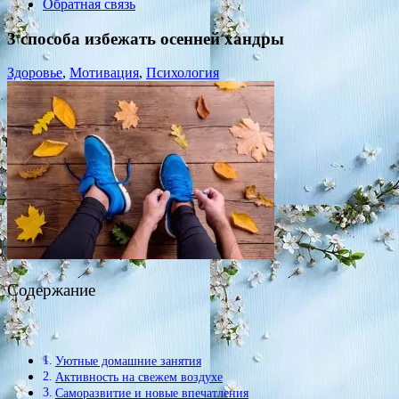
Обратная связь
3 способа избежать осенней хандры
Здоровье
,
Мотивация
,
Психология
Содержание
Уютные домашние занятия
Активность на свежем воздухе
Саморазвитие и новые впечатления