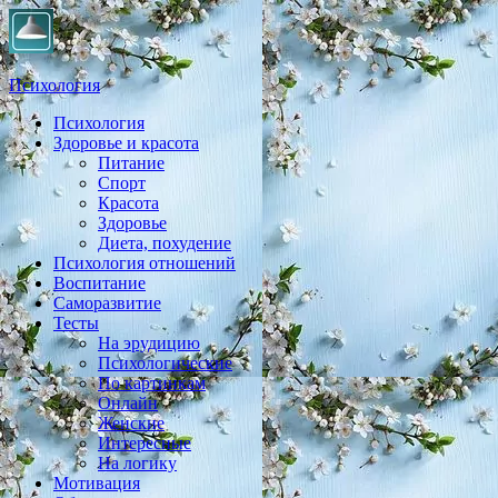
Психология
Психология
Практическая психология, личностный рост, экология,
Здоровье и красота
здоровье, воспитание,
Питание
Спорт
Красота
Здоровье
Диета, похудение
Психология отношений
Воспитание
Саморазвитие
Тесты
На эрудицию
Психологические
По картинкам
Онлайн
Женские
Интересные
На логику
Мотивация