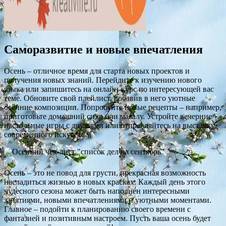
Саморазвитие и новые впечатления
Осень – отличное время для старта новых проектов и
получения новых знаний. Перейдите к изучению нового
языка или запишитесь на онлайн-курс по интересующей вас
теме. Обновите свой плейлист, добавив в него уютные
осенние композиции. Попробуйте новые рецепты – например,
приготовьте домашний сидр или масалу. Устройте вечерние
настольные игры с друзьями или отправляйтесь на выставку
современного искусства.
Осень – это не повод для грусти, прекрасная возможность
насладиться жизнью в новых красках. Каждый день этого
чудесного сезона может быть наполнен интересными
занятиями, новыми впечатлениями и уютными моментами.
Главное – подойти к планированию своего времени с
фантазией и позитивным настроем. Пусть ваша осень будет