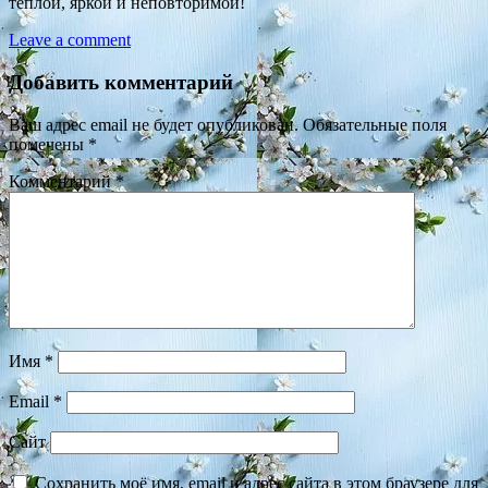
теплой, яркой и неповторимой!
Leave a comment
Добавить комментарий
Ваш адрес email не будет опубликован.
Обязательные поля
помечены
*
Комментарий
*
Имя
*
Email
*
Сайт
Сохранить моё имя, email и адрес сайта в этом браузере для