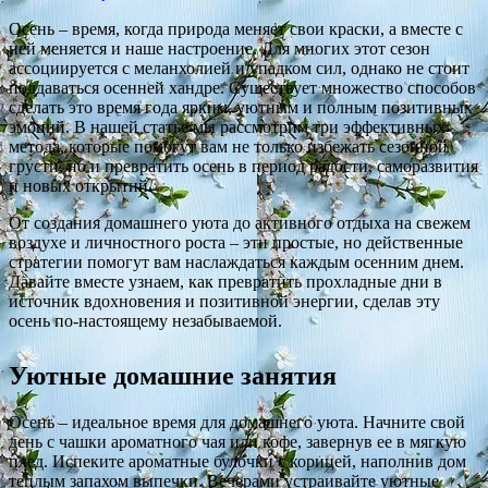
Осень – время, когда природа меняет свои краски, а вместе с
ней меняется и наше настроение. Для многих этот сезон
ассоциируется с меланхолией и упадком сил, однако не стоит
поддаваться осенней хандре. Существует множество способов
сделать это время года ярким, уютным и полным позитивных
эмоций. В нашей статье мы рассмотрим три эффективных
метода, которые помогут вам не только избежать сезонной
грусти, но и превратить осень в период радости, саморазвития
и новых открытий.
От создания домашнего уюта до активного отдыха на свежем
воздухе и личностного роста – эти простые, но действенные
стратегии помогут вам наслаждаться каждым осенним днем.
Давайте вместе узнаем, как превратить прохладные дни в
источник вдохновения и позитивной энергии, сделав эту
осень по-настоящему незабываемой.
Уютные домашние занятия
Осень – идеальное время для домашнего уюта. Начните свой
день с чашки ароматного чая или кофе, завернув ее в мягкую
плед. Испеките ароматные булочки с корицей, наполнив дом
теплым запахом выпечки. Вечерами устраивайте уютные