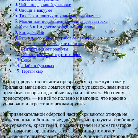
Чай в подарочной упаковке
Овощи в вакууме
Тик Так и поштучно упакованная карамель
Мюсли или подслащенные хлопья для завтрака
Кофе 3 в 1 и другие кофейные напитки
Рис для суши
Бульонные кубики и крабовые палочки
Промышленные сладкие напитки
Безглютеновые продукты
Обезжиренный йогурт и творог
Соки
«Чай» в бутылках
Тертый сыр
Выбор продуктов питания превратился в сложную задачу.
Прилавки магазинов ломятся от ярких упаковок, заманчиво
предлагая товары под любые вкусы и кошелёк. Но спешу
предостеречь — не всё то полезно и выгодно, что красиво
упаковано и агрессивно рекламируется.
За привлекательной обёрткой часто скрываются отнюдь не
качественные и безопасные для здоровья продукты. Изобилие
консервантов, красителей, подсластителей и ароматизаторов
мало помогает организму, зато эффективно помогает
производителям сократить издержки. А значит, при хорошем