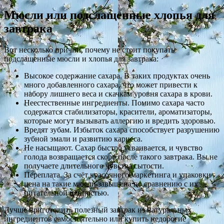
Мюсли или подслащенные хлопья для
завтрака
Вот несколько причин, почему не стоит покупать
подслащенные мюсли и хлопья для завтрака:
Высокое содержание сахара. В таких продуктах очень
много добавленного сахара, что может привести к
набору лишнего веса и скачкам уровня сахара в крови.
Неестественные ингредиенты. Помимо сахара часто
содержатся стабилизаторы, красители, ароматизаторы,
которые могут вызывать аллергию и вредить здоровью.
Вредят зубам. Избыток сахара способствует разрушению
зубной эмали и развитию кариеса.
Не насыщают. Сахар быстро усваивается, и чувство
голода возвращается скоро после такого завтрака. Вы не
получаете длительного чувства сытости.
Переплата. За счёт красочного маркетинга и упаковки
цена на такие мюсли завышена по сравнению с их
питательной ценностью.
Лучше приготовить полезный завтрак из натуральных
ингредиентов самостоятельно или купить недорогие