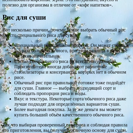
полезно для организма в отличие от «кофе напитков».
Рис для суши
Вот несколько причин, почему лучше выбрать обычный рис
вместо специального риса для суши:
Специальный рис слишком дорогой. Он может стоить в
2-3 раза больше обычного, при этом разница в качестве
не такая значительная.
Состав специального риса не всегда натуральный.
Производители иногда добавляют различные
стабилизаторы и консерванты, которых нет в обычном
рисе.
Обычный рис при правильной готовке тоже подойдёт
для суши. Главное — выбрать подходящий сорт и
соблюдать пропорции риса и воды.
Вкус и текстура. Некоторые сорта обычного риса даже
лучше подходят для определённых вариантов суши.
Более выгодная покупка. За те же деньги вы можете
купить больший объём качественного обычного риса.
Так что выбирая проверенный сорт риса и соблюдая правила
его приготовления, вы получите отличную основу для суши.