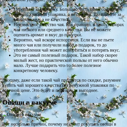
Переплата за упаковку. Большую часть цены составляет
именно красивая упаковка, а не сам чай. Вы платите за
внешний вид, а не качество.
Неизвестное качество чая. Как правило, в таких наборах
чаи низкого или среднего качества. Вы не можете
оценить аромат и вкус до покупки.
Вероятно, чай вскоре испортится. Если вы не пьете
много чая или получили набор в подарок, то до
употребления чай может испортиться и потерять вкус.
Это не самый полезный подарок. Такой набор скорее
милый жест, но практической пользы от него обычно
мало. Лучше подарить что-то более полезное
конкретному человеку.
Поэтому, даже если такой чай продаётся по скидке, разумнее
купить чай хорошего качества без ненужной упаковки по
обычной цене. Это будет и полезнее, и выгоднее.
Овощи в вакууме
Вот несколько причин, почему не стоит покупать овощи в