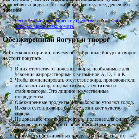
употреблять продукты с глютеном. Они вкуснее, дешевле и
полезнее.
Бесполезные косметические средства, на покупке
которых можно сэкономить
Обезжиренный йогурт и творог
Вот несколько причин, почему обезжиренные йогурт и творог
не стоит покупать:
В них отсутствуют полезные жиры, необходимые для
усвоения жирорастворимых витаминов А, D, E и K.
Чтобы компенсировать отсутствие жира, производители
добавляют сахар, подсластители, загустители и
стабилизаторы. Это лишние искусственные
ингредиенты.
Обезжиренные продукты не так хорошо утоляют голод.
Из-за отсутствия жира быстрее возникает чувство
голода.
Не доказано, что такие продукты полезнее для фигуры и
здоровья по сравнению с обычными. Но они точно
менее сытные.
Стоимость обезжиренных продуктов выше из-за их