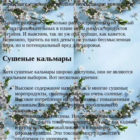
маркетинге, прибыль от продажи таких товаров вполне себе
реальна.
Давайте разберёмся несколько распространённых, на первый
взгляд привлекательных в плане цены и вкуса, продуктов
питания. И выясним, так ли уж они хороши, как кажется.
Возможно, тратить на них деньги не только бессмысленная
затея, но и потенциальный вред для здоровья.
Сушеные кальмары
Хотя сушеные кальмары широко доступны, они не являются
идеальным выбором. Вот несколько причин:
Высокое содержание натрия. Как и многие сушеные
морепродукты, сушеные кальмары очень соленые.
Высокое потребление натрия связано с повышенным
кровяным давлением и другими проблемами со
здоровьем.
Потенциальные токсины. Некоторые виды кальмаров
могут содержать токсичные вещества, такие как кадмий
и ртуть, которые накапливаются в процессе
биоаккумуляции. Эти токсины могут привести к
проблемам со здоровьем.