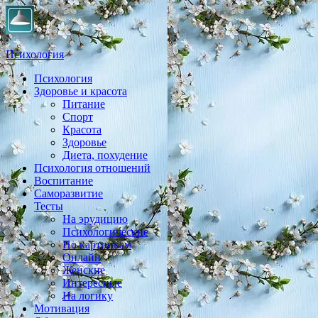
Психология
Психология
Практическая психология, личностный рост, экология,
Здоровье и красота
здоровье, воспитание,
Питание
Спорт
Красота
Здоровье
Диета, похудение
Психология отношений
Воспитание
Саморазвитие
Тесты
На эрудицию
Психологические
По картинкам
Онлайн
Женские
Интересные
На логику
Мотивация