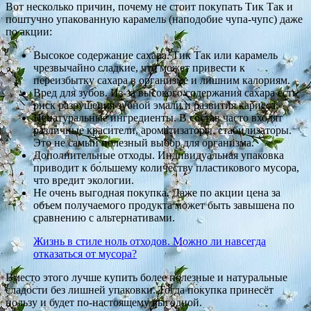
Вот несколько причин, почему не стоит покупать Тик Так и
поштучно упакованную карамель (наподобие чупа-чупс) даже
по акции:
Высокое содержание сахара. Тик Так или карамель
чрезвычайно сладкие, что может привести к
переизбытку сахара в организме и лишним калориям.
Вред для зубов. Из-за высокого содержания сахара есть
риск разрушения зубной эмали и развития кариеса.
Ненатуральные ингредиенты. В состав часто входят
различные красители, ароматизаторы, стабилизаторы.
Это не самый полезный выбор для организма.
Дополнительные отходы. Индивидуальная упаковка
приводит к бо́льшему количеству пластикового мусора,
что вредит экологии.
Не очень выгодная покупка. Даже по акции цена за
объем получаемого продукта может быть завышена по
сравнению с альтернативами.
Жизнь в стиле ноль отходов. Можно ли навсегда
отказаться от мусора?
Вместо этого лучше купить более полезные и натуральные
сладости без лишней упаковки. Тогда покупка принесёт
пользу и будет по-настоящему выгодной.