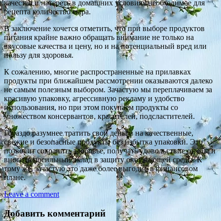
качества и натереть в домашних условиях необходимое для
рецепта количество сыра.
В заключение хочется отметить, что при выборе продуктов
питания крайне важно обращать внимание не только на
вкусовые качества и цену, но и на потенциальный вред или
пользу для здоровья.
К сожалению, многие распространенные на прилавках
продукты при ближайшем рассмотрении оказываются далеко
не самым полезным выбором. Зачастую мы переплачиваем за
красивую упаковку, агрессивную рекламу и удобство
использования, но при этом покупаем продукты со
множеством консервантов, красителей, подсластителей.
Гораздо разумнее тратить свои деньги на качественные,
свежие и безопасные продукты без избытка упаковки. Это
позволит сохранить здоровье, получать удовольствие от еды и
вносить посильный вклад в защиту окружающей среды. К
тому же, зачастую это даже более выгодно в финансовом
плане.
Leave a comment
Добавить комментарий