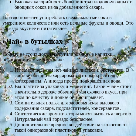
Высокая калорийность большинства плодово-ягодных и
овощных соков из-за добавленного сахара.
Гораздо полезнее употреблять свежевыжатые соки в
умеренном количестве или есть цельные фрукты и овощи. Это
гораздо вкуснее и питательнее.
«Чай» в бутылках
Почему не стоит покупать бутилированные напитки,
позиционируемые как «чаи»:
На самом деле там нет чайных листьев и экстрактов. В
составе обычно сахар, ароматизаторы, красители,
консерванты. А иногда просто подкрашенная вода.
Вы платите за упаковку и маркетинг. Такой «чай» стоит
значительно дороже обычного чая схожего вкуса, при
этом по качеству и пользе он проигрывает.
Сомнительная польза для здоровья из-за высокого
содержания сахара, подсластителей, консервантов.
Синтетические ароматизаторы могут вызвать аллергию.
Натуральный чай гораздо безопаснее.
Дополнительное вредное воздействие на экологию от
такой одноразовой пластиковой упаковки.