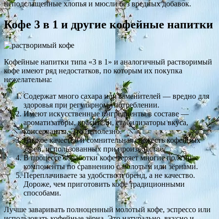
неподслащенные хлопья и мюсли без вредных добавок.
Кофе 3 в 1 и другие кофейные напитки
Кофейные напитки типа «3 в 1» и аналогичный растворимый
кофе имеют ряд недостатков, по которым их покупка
нежелательна:
Содержат много сахара или заменителей — вредно для
здоровья при регулярном употреблении.
Имеют искусственные ингредиенты в составе —
ароматизаторы, красители, стабилизаторы вкуса,
консерванты. Это неполезно.
Низкое качество и сомнительная свежесть кофейных
зёрен, использованных при производстве.
В процессе обработки кофе теряет многие полезные
компоненты по сравнению с молотым или зёрнами.
Переплачиваете за удобство и бренд, а не качество.
Дороже, чем приготовить кофе традиционными
способами.
Лучше заваривать полноценный молотый кофе, эспрессо или
использовать кофейные зёрна. Это натурально, вкусно и