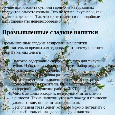
Лучше приготовить суп или гарнир из натуральных
продуктов самостоятельно. Это полезнее, вкуснее и, как
правило, дешевле. Так что тратить деньги на подобные
полуфабрикаты нецелесообразно.
Промышленные сладкие напитки
Промышленные сладкие газированные напитки
действительно вредны для здоровья, вот почему не стоит
тратить на них деньги:
Высокое содержание сахара, вредного для фигуры и
зубов. Избыток сахара провоцирует набор лишнего веса
и разрушает зубную эмаль.
Кислотность. Газировка разрушает зубную эмаль,
способствует возникновению изжоги и гастрита.
Консерванты и красители. Они могут вызывать
аллергию и нарушение работы ЖКТ.
Много лишних калорий, не несущих питательной
ценности. Такие напитки утоляют жажду и приносят
удовольствие, но не питают организм.
Бесполезная трата денег, которые можно потратить с
большей пользой на здоровую еду и напитки.