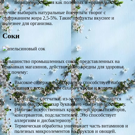
позиционирования как полезных и «правильных».
Лучше выбирать натуральные йогурты и творог с
содержанием жира 2,5-5%. Такие продукты вкуснее и
полезнее для организма.
Соки
Большинство промышленных соков, представленных на
прилавках магазинов, действительно вредны для здоровья.
Вот почему:
Высокое содержание сахара, что способствует набору
лишнего веса, скачкам сахара в крови и повреждению
зубов.
Отсутствие клетчатки, из-за чего соки усваиваются
очень быстро, а сахар буквально «бьёт» по организму.
Наличие искусственных красителей, ароматизаторов,
консервантов, подсластителей. Это способствует
аллергиям и дисбактериозу.
Термическая обработка уничтожает часть витаминов и
полезных микроэлементов из фруктов и овощей.