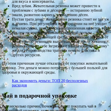
для вкуса и консерванты.
Вред зубам. Жевательная резинка может привести к
проблемам с зубами и дёснами — истиранию зубной
эмали, развитию кариеса, воспалению дёсен.
Пустая трата денег. Жевательная резинка стоит не так уж
и дёшево. При регулярном приобретении на неё уходит
немалая сумма, практически выброшенная на ветер, так
как она не приносит никакой реальной пользы.
Загрязнение окружающей среды. Брошенные обёртки от
жевательной резинки и выплёвываемая после жевания
резинка сама по себе загрязняют улицы и парки. К тому
же для её производства тратится немало пластика и
других ресурсов.
По этим причинам лучше отказаться от покупки жевательной
резинки. Эти деньги можно потратить с бо́льшей пользой для
здоровья и окружающей среды.
Как экономить деньги: ТОП 20 бесполезных
расходов
Чай в подарочной упаковке
Вот несколько причин, почему не стоит покупать чай в
подарочной упаковке, даже по акции: