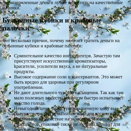
А сэкономленные деньги лучше потратить на качественные
начинки.
Бульонные кубики и крабовые
палочки
Вот несколько причин, почему не стоит тратить деньги на
бульонные кубики и крабовые палочки:
Сомнительное качество ингредиентов. Зачастую там
присутствуют искусственные ароматизаторы,
красители, усилители вкуса, а не натуральные
продукты.
Высокое содержание соли и консервантов. Это может
быть вредно для здоровья при регулярном
употреблении.
Не дают длительного чувства насыщения. Так как там
мало полезных веществ, организм быстро испытывает
чувство голода.
Невыгодная цена. За частую завышенную цену вы
получаете продукты, малополезные для организма.
Негативное воздействие на экологию. Избыток
пластиковой упаковки также не лучший вариант для
окружающей среды.