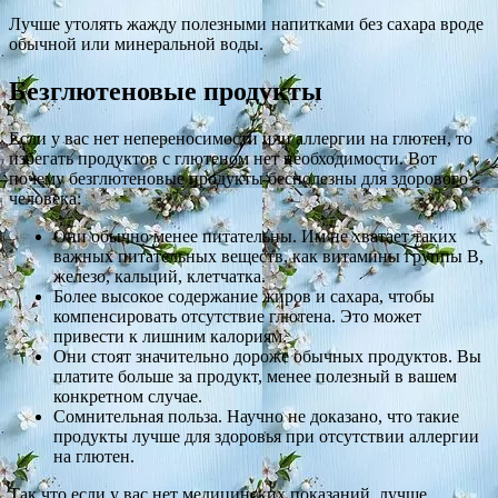
Лучше утолять жажду полезными напитками без сахара вроде
обычной или минеральной воды.
Безглютеновые продукты
Если у вас нет непереносимости или аллергии на глютен, то
избегать продуктов с глютеном нет необходимости. Вот
почему безглютеновые продукты бесполезны для здорового
человека:
Они обычно менее питательны. Им не хватает таких
важных питательных веществ, как витамины группы B,
железо, кальций, клетчатка.
Более высокое содержание жиров и сахара, чтобы
компенсировать отсутствие глютена. Это может
привести к лишним калориям.
Они стоят значительно дороже обычных продуктов. Вы
платите больше за продукт, менее полезный в вашем
конкретном случае.
Сомнительная польза. Научно не доказано, что такие
продукты лучше для здоровья при отсутствии аллергии
на глютен.
Так что если у вас нет медицинских показаний, лучше