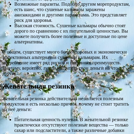
Возможные паразиты. Подобно другим морепродуктам,
есть шанс, что сушеные кальмары заражены
анизакидами и другими паразитами. Это представляет
риск для здоровья.
Высокая стоимость. Сушеные кальмары обычно стоят
дорого по сравнению с их питательной ценностью. Вы
можете получить более полезные и доступные по цене
альтернативы.
В общем, существует много более здоровых и экономически
эффективных альтернатив сушеным кальмарам. Их
потребление имеет ряд рисков и нет явных преимуществ.
Поэтому, вероятно, лучше потратить свои деньги на что-то
другое.
Жевательная резинка
Жевательная резинка действительно не является полезным
продуктом и есть несколько причин, почему не стоит тратить
на неё деньги:
Питательная ценность нулевая. В жевательной резинке
практически отсутствуют полезные вещества — только
сахар или подсластители, а также различные добавки