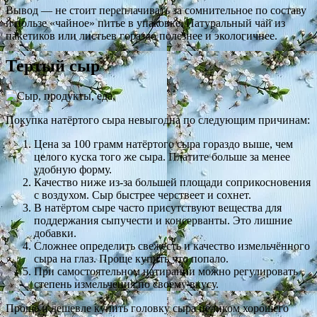
Вывод — не стоит переплачивать за сомнительное по составу
и пользе «чайное» питье в упаковке. Натуральный чай из
пакетиков или листьев гораздо полезнее и экологичнее.
Тертый сыр
Покупка натёртого сыра невыгодна по следующим причинам:
Цена за 100 грамм натёртого сыра гораздо выше, чем
целого куска того же сыра. Платите больше за менее
удобную форму.
Качество ниже из-за большей площади соприкосновения
с воздухом. Сыр быстрее черствеет и сохнет.
В натёртом сыре часто присутствуют вещества для
поддержания сыпучести и консерванты. Это лишние
добавки.
Сложнее определить свежесть и качество измельчённого
сыра на глаз. Проще купить что попало.
При самостоятельном натирании можно регулировать
степень измельчения по своему вкусу.
Проще и дешевле купить головку сыра целиком хорошего