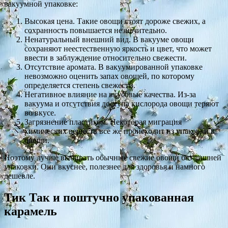
вакуумной упаковке:
Высокая цена. Такие овощи стоят дороже свежих, а
сохранность повышается незначительно.
Ненатуральный внешний вид. В вакууме овощи
сохраняют неестественную яркость и цвет, что может
ввести в заблуждение относительно свежести.
Отсутствие аромата. В вакуумированной упаковке
невозможно оценить запах овощей, по которому
определяется степень свежести.
Негативное влияние на вкусовые качества. Из-за
вакуума и отсутствия доступа кислорода овощи теряют
во вкусе.
Загрязнение пластиком. Некоторая миграция
химических веществ все же происходит из упаковки в
овощи.
Поэтому лучше выбирать обычные свежие овощи без лишней
упаковки. Они вкуснее, полезнее для здоровья и намного
дешевле.
Тик Так и поштучно упакованная
карамель