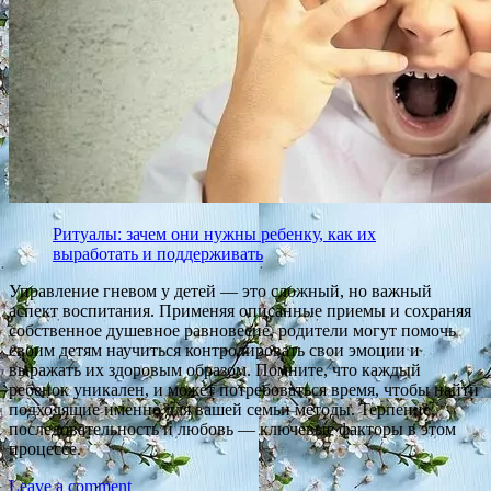
Ритуалы: зачем они нужны ребенку, как их
выработать и поддерживать
Управление гневом у детей — это сложный, но важный
аспект воспитания. Применяя описанные приемы и сохраняя
собственное душевное равновесие, родители могут помочь
своим детям научиться контролировать свои эмоции и
выражать их здоровым образом. Помните, что каждый
ребенок уникален, и может потребоваться время, чтобы найти
подходящие именно для вашей семьи методы. Терпение,
последовательность и любовь — ключевые факторы в этом
процессе.
Leave a comment