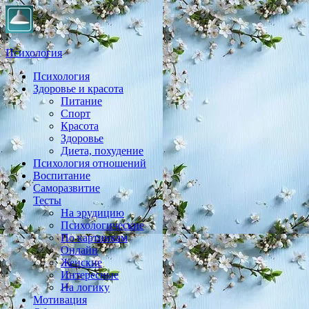
Психология
Психология
Практическая психология, личностный рост, экология,
Здоровье и красота
здоровье, воспитание,
Питание
Спорт
Красота
Здоровье
Диета, похудение
Психология отношений
Воспитание
Саморазвитие
Тесты
На эрудицию
Психологические
По картинкам
Онлайн
Женские
Интересные
На логику
Мотивация