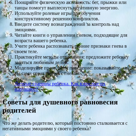
Поощряйте физическую активность: бег, прыжки или
танцы помогут выплеснуть негативную энергию.
Используйте ролевые игры для обучения
конструктивному решению конфликтов.
Введите систему вознаграждений за контроль над
эмоциями.
Читайте книги о управлении гневом, подходящие для
возраста вашего ребенка.
Учите ребенка распознавать ранние признаки гнева в
своем теле.
Практикуйте методы отвлечения: предложите ребенку
заняться любимым делом.
Моделируйте правильное поведение: показывайте, как
вы сами справляетесь с гневом.
Личные границы ребёнка. Как взрослые их
нарушают?
Советы для душевного равновесия
родителей
Что же делать родителю, который постоянно сталкивается с
негативными эмоциями у своего ребенка?