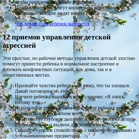
чтобы привлечь внимание родителей.
Подражание: дети могут копировать агрессивное
поведение, которое видят вокруг себя.
Что делать если ребенок матерится
12 приемов управления детской
агрессией
Эти простые, но рабочие методы управления детской злостью
помогут привести ребенка в нормальное настроение и
избежать конфликтных ситуаций, как дома, так и в
общественных местах.
Признайте чувства ребенка: «Я вижу, что ты злишься.
Давай поговорим об этом».
Научите ребенка выражать гнев словами: «Я злюсь,
потому что…»
Используйте технику тайм-аута: дайте ребенку время
успокоиться в безопасном месте.
Практикуйте глубокое дыхание: научите ребенка делать
глубокие вдохи и выдохи для успокоения.
Создайте «уголок спокойствия» с мягкими игрушками и
успокаивающими предметами.