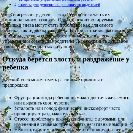
Советы для душевного равновесия родителей
Гнев и агрессия у детей — это естественная часть их
эмоционального развития. Однако, неконтролируемые
вспышки гнева могут стать проблемой как для самого
ребенка, так и для окружающих. В этой статье мы рассмотрим
причины детского гнева, эффективные способы его
управления и советы для родителей, как сохранить душевное
равновесие в непростых ситуациях.
Откуда берется злость и раздражение у
ребенка
Детский гнев может иметь различные причины и
предпосялки.
Фрустрация: когда ребенок не может достичь желаемого
или выразить свои чувства.
Усталость или голод: физический дискомфорт часто
провоцирует раздражительность.
Стресс: проблемы в школе, конфликты с друзьями или
изменения в семье могут вызывать негативные эмоции.
Недостаток внимания: иногда дети используют гнев,