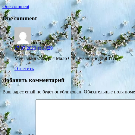
One comment
One comment
Ігор
17.07.2020 at 16:29
Мені здається, що я Мало Співчуваю Людям!!!???
Ответить
Добавить комментарий
Ваш адрес email не будет опубликован.
Обязательные поля пом