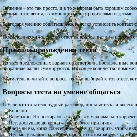
Общение – это так просто, и в то же время быть хорошим собес
личные отношения, взаимопонимание с родителями и детьми.
Благодаря умению общаться, можно легко установить контакт
Психологический тест даст ответ на вопрос, все ли в порядке 
Правила прохождения теста
Из трех предложенных вариантов ответов на поставленные воп
набранные баллы суммируются. Их общее количество поможет 
Внимательно читайте вопросы теста и выбирайте тот ответ, к
Вопросы теста на умение общаться
1. Если кто-то затеял нудный разговор, попытаетесь ли вы его 
Конечно
Возможно. Но постараюсь сделать это максимально коррект
Нет, дослушаю до конца – так требуют приличия
2. Ждете ли вы, когда собеседник закончит говорить, чтобы вы
Нет, могу вклиниться в монолог, а то потом забуду, что хоте