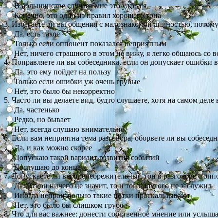
В большинстве случаев мне это удается
Конечно, это одно из правил хорошего тона
3. Избегаете ли вы общения с малознакомой личностью, потом
Да, есть такое
Только если оппонент показался неприятным
Нет, ничего страшного в этом не вижу, я легко общаюсь со 
4. Поправляете ли вы собеседника, если он допускает ошибки
Да, это ему пойдет на пользу
Только если ошибки уж очень грубые
Нет, это было бы некорректно
5. Часто ли вы делаете вид, будто слушаете, хотя на самом деле
Да, частенько
Редко, но бывает
Нет, всегда слушаю внимательно
6. Если вам неприятна тема разговора, оборвете ли вы собеседн
Да, и как можно скорее
Допускаю такой вариант развития событий
Дослушаю до конца
7. Допускаете ли вы пренебрежительный тон в разговоре с опп
Да. Раз он ничего не значит, то и тона другого не заслужил
Иногда непроизвольно такие нотки проскальзывают
Нет, это было бы слишком грубо
8. Что для вас важнее: донести собственное мнение или услыша