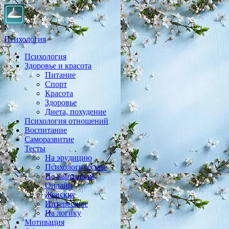
Психология
Психология
Практическая психология, личностный рост, экология, здоровье
Здоровье и красота
Питание
Спорт
Красота
Здоровье
Диета, похудение
Психология отношений
Воспитание
Саморазвитие
Тесты
На эрудицию
Психологические
По картинкам
Онлайн
Женские
Интересные
На логику
Мотивация