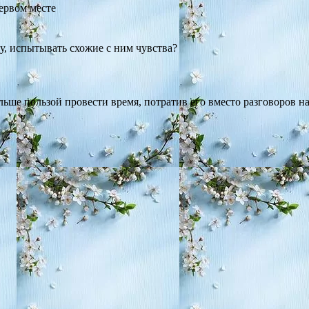
ервом месте
у, испытывать схожие с ним чувства?
больше пользой провести время, потратив его вместо разговоров н