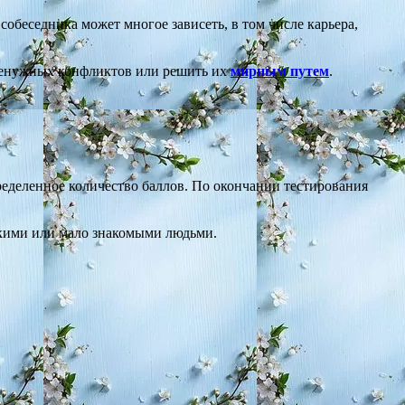
собеседника может многое зависеть, в том числе карьера,
 ненужных конфликтов или решить их
мирным путем
.
ределенное количество баллов. По окончании тестирования
зкими или мало знакомыми людьми.