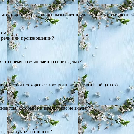
у что подобные разговоры вызывают неуверенность и смущение?
всеми
 в речи или произношении?
 в это время размышляете о своих делах?
ика, чтобы поскорее ее закончить и прекратить общаться?
онентом, который ничего для вас не значит?
ть, что думает оппонент?