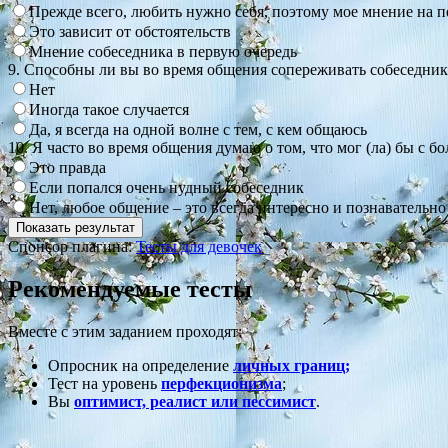
Прежде всего, любить нужно себя, поэтому мое мнение на п
Это зависит от обстоятельств
Мнение собеседника в первую очередь
9. Способны ли вы во время общения сопереживать собеседник
Нет
Иногда такое случается
Да, я всегда на одной волне с тем, с кем общаюсь
10. Я часто во время общения думаю о том, что мог (ла) бы с 
Это правда
Если попался очень нудный собеседник
Нет, любое общение – это всегда интересно и познавательно
Спонсор плагина:
Тесты для девочек
Рекомендуемые тесты
Вместе с этим заданием проходят:
Опросник на определение
личных границ;
Тест на уровень
перфекционизма
;
Вы
оптимист, реалист или пессимист
.