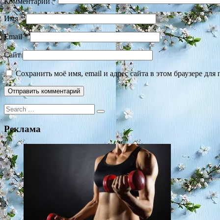
Комментарий
*
Имя
*
Email
*
Сайт
Сохранить моё имя, email и адрес сайта в этом браузере д
Search
for:
Реклама