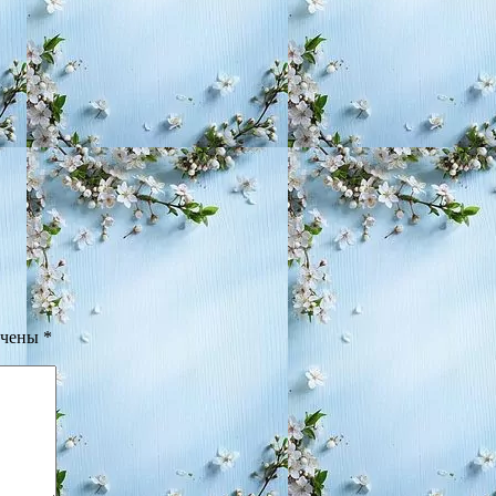
ечены
*