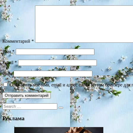
Комментарий
*
Имя
*
Email
*
Сайт
Сохранить моё имя, email и адрес сайта в этом браузере д
Search
for:
Реклама