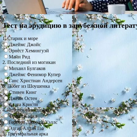
Тест на эрудицию в зарубежной литерат
1. Старик и море
Джеймс Джойс
Эрнест Хемингуэй
Майн Рид
2. Последний из могикан
Михаил Булгаков
Джеймс Фенимор Купер
Ганс Христиан Андерсен
3. Побег из Шоушенка
Стивен Кинг
Джейн Остен
Агата Кристи
4. Человек-невидимка
Франц Кафка
Герберт Джордж Уэллс
Эдгар Аллан По
5. Триумфальная арка