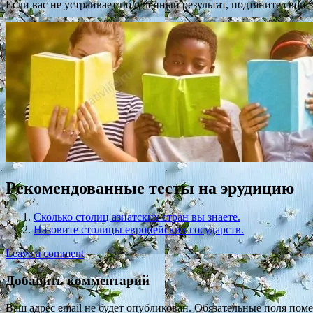
Если вас не устраивает полученный результат, подтяните свои 
Рекомендованные тесты на эрудицию
Сколько столиц азиатских стран вы знаете.
Назовите столицы европейских государств.
Leave a comment
Добавить комментарий
Ваш адрес email не будет опубликован.
Обязательные поля пом