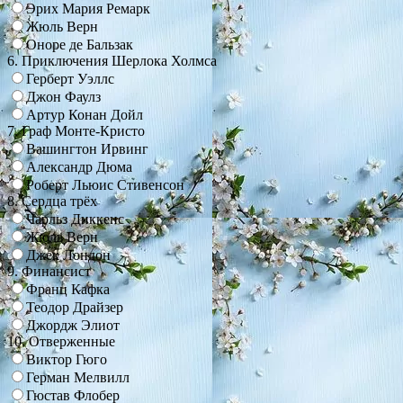
Эрих Мария Ремарк
Жюль Верн
Оноре де Бальзак
6. Приключения Шерлока Холмса
Герберт Уэллс
Джон Фаулз
Артур Конан Дойл
7. Граф Монте-Кристо
Вашингтон Ирвинг
Александр Дюма
Роберт Льюис Стивенсон
8. Сердца трёх
Чарльз Диккенс
Жюль Верн
Джек Лондон
9. Финансист
Франц Кафка
Теодор Драйзер
Джордж Элиот
10. Отверженные
Виктор Гюго
Герман Мелвилл
Гюстав Флобер