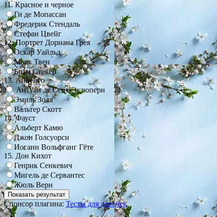
11. Красное и черное
Ги де Мопассан
Фредерик Стендаль
Стефан Цвейг
12. Портрет Дориана Грея
Оскар Уайльд
Марк Твен
Брэм Стокер
13. Айвенго
Антуан де Сент-Экзюпери
Эмиль Золя
Вальтер Скотт
14. Фауст
Альберт Камю
Джон Голсуорси
Иоганн Вольфганг Гёте
15. Дон Кихот
Генрик Сенкевич
Мигель де Сервантес
Жюль Верн
Спонсор плагина:
Тесты для девочек