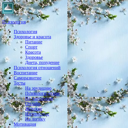
Психология
Психология
Практическая психология, личностный рост, экология, здоровье
Здоровье и красота
Питание
Спорт
Красота
Здоровье
Диета, похудение
Психология отношений
Воспитание
Саморазвитие
Тесты
На эрудицию
Психологические
По картинкам
Онлайн
Женские
Интересные
На логику
Мотивация