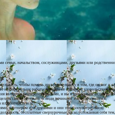
ми семьи, начальством, сослуживцами, друзьями или родственни
отложить, чтобы помочь другому человеку в том, где он мог и с
е на себя больше работы, которая не приносит удовольствия и н
ения являются бесперспективными, и вы в них больше отдаете, че
делать самостоятельно, и люди начинают этим пользоваться;
 или потерять его;
лями, партнером или друзьями и они этим злоупотребляют;
должность, бесплатные сверхурочные часы, успокаивая себя тем, 