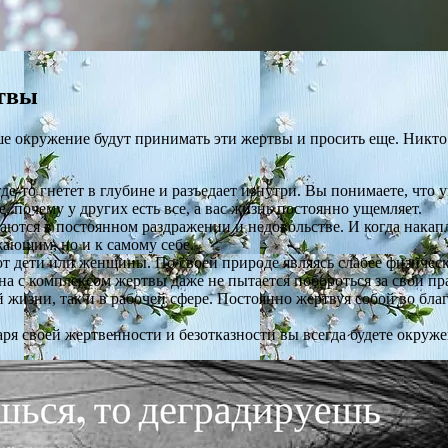
ртвы
ше окружение будут принимать эти жертвы и просить еще. Никто
е-то гнетет в глубине и разъедает изнутри. Вы понимаете, что у
е, почему у других есть все, а вас жизнь постоянно ущемляет.
тся в постоянном раздражении и недовольстве. И когда накапл
жающим, но и к самому себе.
ют дети или женщины. По своей природе являясь слабее физическ
а с комплексом жертвы даже не пытается побороться за свои пра
 жизни, так и в рабочей сфере. Постоянно жертвуя собой во благ
аря своей жертвенности и безотказности вы всегда будете окруже