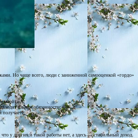
ками. Но чаще всего, люди с заниженной самооценкой «гордо»
ам обойтись;
е входят в ваши обязанности;
м получаете;
что у других и такой работы нет, а здесь — стабильный доход.