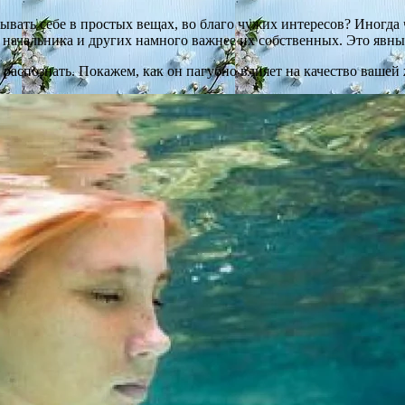
ывать себе в простых вещах, во благо чужих интересов? Иногда че
, начальника и других намного важнее их собственных. Это явн
 распознать. Покажем, как он пагубно влияет на качество вашей 