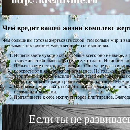
Чем вредит вашей жизни комплекс же
Чем больше вы готовы жертвовать собой, тем больше мир и ва
пребывая в постоянном «жертвенном» состоянии вы:
Испытываете чувство обиды. Чаще всего оно не явное, а гд
заслуживаете большего, но берете, что дают. Не понимает
Испытываете негативные эмоции. Они чаще всего выражаю
перерастают в явную ненависть и гнев. Не только к окру
Терпите физическое насилие. Чаще всего от этого страда
сопротивляться тирании родителей или партнера. Мужчин
Не можете реализовать себя. Это выражается как в личной
целями или задачами.
Притягиваете к себе эксплуататоров или тиранов. Благод