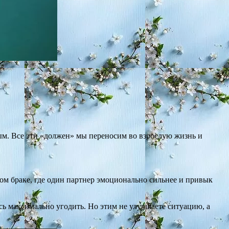
ым. Все эти «должен» мы переносим во взрослую жизнь и
ном браке, где один партнер эмоционально сильнее и привык
сь максимально угодить. Но этим не улучшаете ситуацию, а