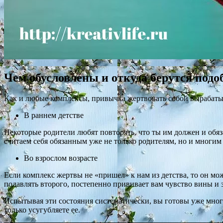
Чем обусловлены и откуда берутся под
Как и любые комплексы, привычка жертвовать собой вырабатыв
В раннем детстве
Некоторые родители любят повторять, что ты им должен и обя
считаем себя обязанным уже не только родителям, но и многи
Во взрослом возрасте
Если комплекс жертвы не «пришел» к нам из детства, то он мо
подавлять второго, постепенно прививает вам чувство вины и 
Испытывая эти состояния систематически, вы готовы уже многи
только усугубляете ее.