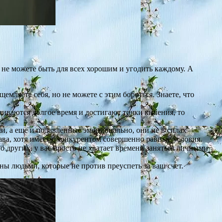
 не можете быть для всех хорошим и угодить каждому. А
щемляете себя, но не можете с этим бороться. Знаете, что
иваются долгое время и достигают точки кипения, то
и, а еще и подавленные эмоционально, они не в силах
ва, хотя имеет с конкурентом совершенно равные условия.
о других, у вас просто не хватает времени заняться личными
ны людьми, которые не против преуспеть за ваш счет.