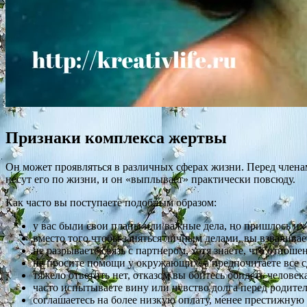
Признаки комплекса жертвы
Он может проявляться в различных сферах жизни. Перед члена
несут его по жизни, и он «выплывает» практически повсюду.
Как часто вы поступаете подобным образом:
у вас были свои планы или важные дела, но пришлось их 
вместо того чтобы заняться личным делами, вы взваливает
не разрываете связь с партнером, хотя знаете, что отнош
не просите помощи у окружающих, а предпочитаете все с
тяжело ответить нет, отказом вы боитесь обидеть человека
часто испытываете вину или чувство долга перед родите
соглашаетесь на более низкую оплату, менее престижную 