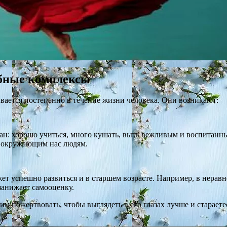
обные комплексы
ается постепенно в течение жизни человека. Они возникают:
зан: хорошо учиться, много кушать, выть вежливым и воспитанн
м окружающим нас людям.
жет успешно развиться и в старшем возрасте. Например, в нерав
занижает самооценку.
м пожертвовать, чтобы выглядеть в его глазах лучше и стараете