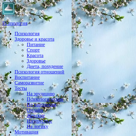
Психология
Психология
Практическая психология, личностный рост, экология, здоровье
Здоровье и красота
Питание
Спорт
Красота
Здоровье
Диета, похудение
Психология отношений
Воспитание
Саморазвитие
Тесты
На эрудицию
Психологические
По картинкам
Онлайн
Женские
Интересные
На логику
Мотивация