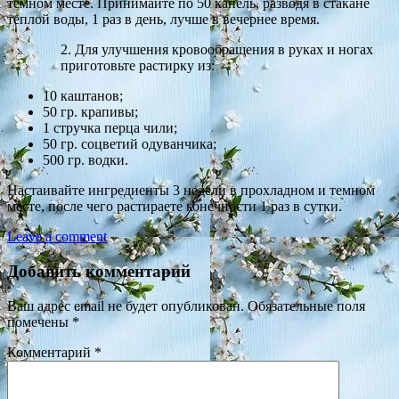
темном месте. Принимайте по 50 капель, разводя в стакане
теплой воды, 1 раз в день, лучше в вечернее время.
2. Для улучшения кровообращения в руках и ногах
приготовьте растирку из:
10 каштанов;
50 гр. крапивы;
1 стручка перца чили;
50 гр. соцветий одуванчика;
500 гр. водки.
Настаивайте ингредиенты 3 недели в прохладном и темном
месте, после чего растираете конечности 1 раз в сутки.
Leave a comment
Добавить комментарий
Ваш адрес email не будет опубликован.
Обязательные поля
помечены
*
Комментарий
*