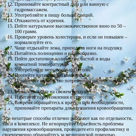
Принимайте контрастный душ или ванную с
гидромассажем.
Употребляйте в пищу больше специй.
Откажитесь от курения.
Пейте натуральное высококачественное вино по 50 –
100 грамм.
Проверьте уровень холестерина, и если он повышен –
нормализуйте его.
Чаще отдыхайте лежа, приподняв ноги на подушку.
Питайтесь полноценно и разнообразно.
Пейте достаточное количество чистой и воды
комнатной температуры.
Употребляйте меньше сахара и соли.
Пропейте витаминный комплекс.
Ограничьте количество потребления растительных
жиров.
Больше бывайте на свежем воздухе.
Избегайте переутомления и стрессов.
Вовремя обращайтесь к врачу, и при необходимости,
принимайте препараты для улучшения кровообращения.
Эти нехитрые способы отлично работают как по отдельности,
так и в комплексе. Не игнорируйте серьезность проблемы
нарушения кровообращения, проводите его профилактику и
своевременно обращайтесь за медицинской помощью.