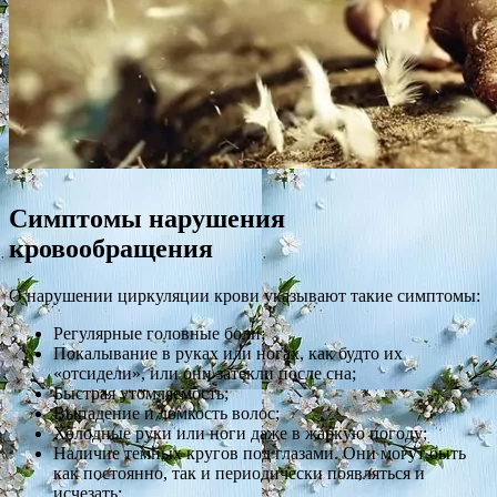
Симптомы нарушения
кровообращения
О нарушении циркуляции крови указывают такие симптомы:
Регулярные головные боли;
Покалывание в руках или ногах, как будто их
«отсидели», или они затекли после сна;
Быстрая утомляемость;
Выпадение и ломкость волос;
Холодные руки или ноги даже в жаркую погоду;
Наличие темных кругов под глазами. Они могут быть
как постоянно, так и периодически появляться и
исчезать;