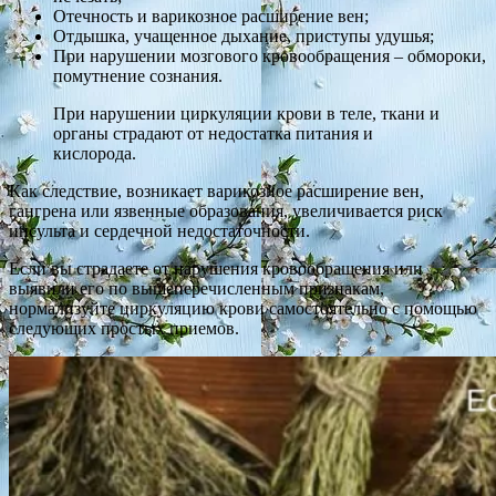
Отечность и варикозное расширение вен;
Отдышка, учащенное дыхание, приступы удушья;
При нарушении мозгового кровообращения – обмороки,
помутнение сознания.
При нарушении циркуляции крови в теле, ткани и
органы страдают от недостатка питания и
кислорода.
Как следствие, возникает варикозное расширение вен,
гангрена или язвенные образования, увеличивается риск
инсульта и сердечной недостаточности.
Если вы страдаете от нарушения кровообращения или
выявили его по вышеперечисленным признакам,
нормализуйте циркуляцию крови самостоятельно с помощью
следующих простых приемов.