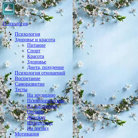
Психология
Психология
Практическая психология, личностный рост, экология,
Здоровье и красота
здоровье, воспитание,
Питание
Спорт
Красота
Здоровье
Диета, похудение
Психология отношений
Воспитание
Саморазвитие
Тесты
На эрудицию
Психологические
По картинкам
Онлайн
Женские
Интересные
На логику
Мотивация