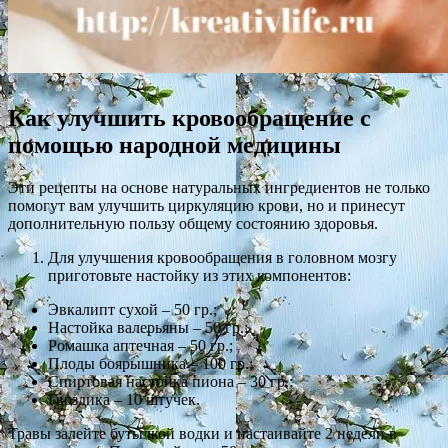
Как улучшить кровообращение с
помощью народной медицины
Эти рецепты на основе натуральных ингредиентов не только
помогут вам улучшить циркуляцию крови, но и принесут
дополнительную пользу общему состоянию здоровья.
Для улучшения кровообращения в головном мозгу
приготовьте настойку из этих компонентов:
Эвкалипт сухой – 50 гр.;
Настойка валерьяны – 50 гр.;
Ромашка аптечная – 50 гр.;
Плоды боярышника – 100 гр.;
Спиртовая настойка пиона – 30 гр.;
Гвоздика – 10 штучек.
Травы залейте бутылкой водки и настаивайте 2 недели в