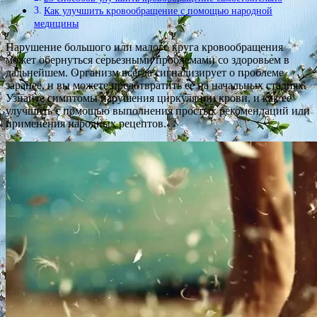
Как улучшить кровообращение с помощью народной
медицины
Нарушение большого или малого круга кровообращения
может обернуться серьезными проблемами со здоровьем в
дальнейшем. Организм всегда сигнализирует о проблеме
заранее, и вы можете предотвратить ее на начальных стадиях.
Узнайте симптомы нарушения циркуляции крови, и как ее
улучшить с помощью выполнения простых рекомендаций или
применения народных рецептов.