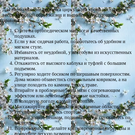
Для нормализации процесса циркуляции крови достаточно
вести здоровый образ жизни и выполнять следующие
правила.
Спите на ортопедическом матрасе и качественных
подушках.
Если у вас сидячая работа, позаботьтесь об удобном и
мягком стуле.
Избавьтесь от неудобной, узкой обуви из искусственных
материалов.
Откажитесь от высокого каблука и туфлей с большим
подъемом.
Регулярно ходите босиком по шершавым поверхностям.
Дома можно обзавестись специальным ковриком, а на
улице походить по камням, песку, траве.
Втирайте в проблемные зоны мази с согревающим
эффектом или лечебные спиртовые настойки.
В холодную погоду одевайтесь теплее.
Массажируйте и разминайте проблемные области.
Регулярно занимайтесь спортом.
Больше ходите пешком, поднимайтесь и спускайтесь по
лестнице.
Во время работы делайте кратковременные перерывы и
проводите легкую разминку.