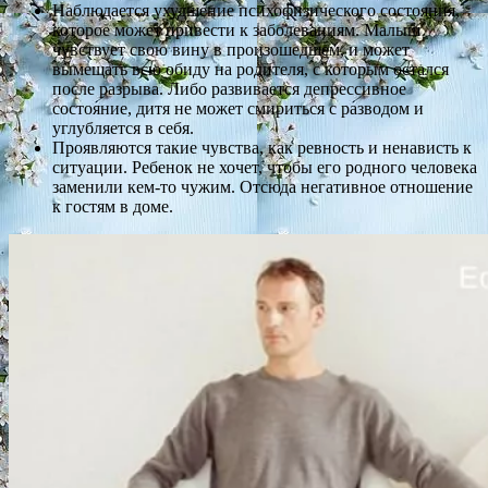
Наблюдается ухудшение психофизического состояния,
которое может привести к заболеваниям. Малыш
чувствует свою вину в произошедшем, и может
вымещать всю обиду на родителя, с которым остался
после разрыва. Либо развивается депрессивное
состояние, дитя не может смириться с разводом и
углубляется в себя.
Проявляются такие чувства, как ревность и ненависть к
ситуации. Ребенок не хочет, чтобы его родного человека
заменили кем-то чужим. Отсюда негативное отношение
к гостям в доме.