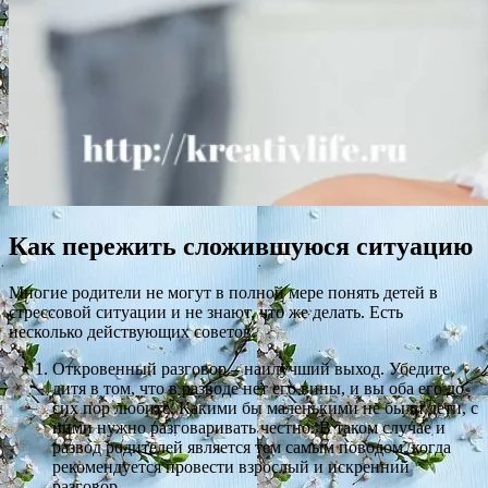
Как пережить сложившуюся ситуацию
Многие родители не могут в полной мере понять детей в
стрессовой ситуации и не знают, что же делать. Есть
несколько действующих советов.
Откровенный разговор – наилучший выход. Убедите
дитя в том, что в разводе нет его вины, и вы оба его до
сих пор любите. Какими бы маленькими не были дети, с
ними нужно разговаривать честно. В таком случае и
развод родителей является тем самым поводом, когда
рекомендуется провести взрослый и искренний
разговор.