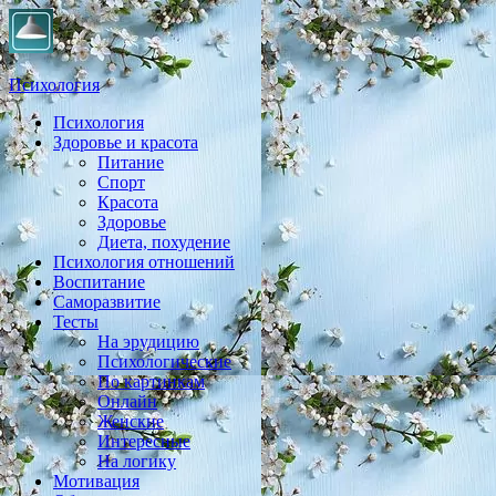
Психология
Психология
Практическая психология, личностный рост, экология,
Здоровье и красота
здоровье, воспитание,
Питание
Спорт
Красота
Здоровье
Диета, похудение
Психология отношений
Воспитание
Саморазвитие
Тесты
На эрудицию
Психологические
По картинкам
Онлайн
Женские
Интересные
На логику
Мотивация