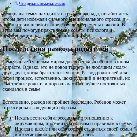
Что делать нежелательно
Если ваша семья находится на стадии распада, позаботьтесь
чтобы дети избежали сильного эмоционального стресса, и
помогите им пережить предстоящие перемены в жизни. В
этом вам помогут практические советы психолога и
рекомендации, как лучше не поступать.
Последствия развода родителей
Семья является целым миром для ребенка, особенно в юном
возрасте. Однако, это не повод терпеть не любящим людям
друг друга, когда брак стал в тягость. Развод родителей для
детей процесс, естественно, шокирующий и неприятный, но
счастливые родители порознь намного лучше постоянных
скандалов в семье.
Естественно, развод не пройдет бесследно. Ребенок может
отреагировать следующий образом:
Начать вести себя агрессивно по отношению к
окружающим, противиться нормам и правилам в семье.
Иногда в школе или садике дитя стыдиться своей семьи
и избегает любого упоминания о ней.