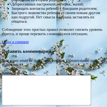
Депрессивных настроений, истерик, жалоб;
Запрещать контакты ребенка с ушедшим родителем;
Быстрого знакомства ребенка со своим новым другом
или подругой. Нет смысла насильно заставлять их
общаться.
Соблюдение этих простых правил позволит снизить уровень
стресса, и проще пережить сложившуюся ситуацию.
Leave a comment
Добавить комментарий
Ваш адрес email не будет опубликован.
Обязательные поля
помечены
*
Комментарий
*