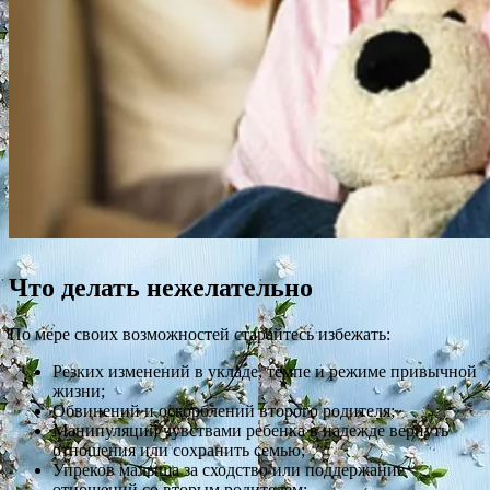
Что делать нежелательно
По мере своих возможностей старайтесь избежать:
Резких изменений в укладе, темпе и режиме привычной
жизни;
Обвинений и оскорблений второго родителя;
Манипуляций чувствами ребенка в надежде вернуть
отношения или сохранить семью;
Упреков малыша за сходство или поддержание
отношений со вторым родителем;