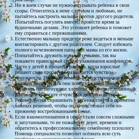
Ни в коем случае не нужно впутывать ребенка в свои
ссоры. Отнеситесь к нему с теплом и любовью, не
пытайтесь настроить малыша против другого родителя.
Попытайтесь погулять вместе, провести время за
будничными делами. Это успокоит ребенка и поможет
ему справиться с переживаниями.
Естественно малышу придется реже видеться и меньше
контактировать с другим родителем. Следует избежать
полного исчезновения папы или мамы из его жизни.
Попытайтесь дружить новыми семьями, так вы
покажете правильный способ улаживания конфликтов.
Часто у детей в процессе развода, когда взрослые
решают свои проблемы, развивается чувство
ненужности. Примите помощь от родственников и
близких людей, пусть они помогут вашей семье
пережить настигнувшие хлопоты. Проведите душевный
разговор и спросите о чувствах дочери или сына.
Рекомендуется спрашивать у ребенка совета в принятии
важных решений, чтобы он почувствовал себя по-
прежнему востребованным в семье.
Если взаимоотношения в семье стали совсем сложными
и запутанными, то не пожалейте денег, времени и
обратитесь к профессиональному семейному психологу.
Помощь специалиста позволит осознать всю суть