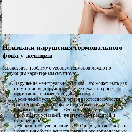
Признаки нарушения гормонального
фона у женщин
Заподозрить проблему с уровнем гормонов можно по
следующим характерным симптомам.
Нарушение менструального цикла. Это может быть как
отсутствие менструации, так и ее нехарактерное
протекание, и изменение длительности.
Хроническая усталость и потеря работоспособности.
Они возникают не на фоне переутомления, а без
видимых предпосылок. Женщина уже сутра
просыпается уставшей, чувствует себя разбитой и
истощенной.
Беспричинное увеличение веса. Оно возникает на фоне
ухудшения обмена веществ, вызванного гормональным