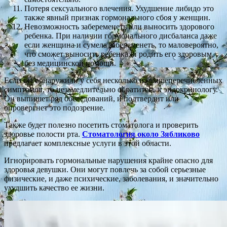
Потеря сексуального влечения. Ухудшение либидо это
также явный признак гормонального сбоя у женщин.
Невозможность забеременеть или выносить здорового
ребенка. При наличии гормонального дисбаланса даже
если женщина и сумела забеременеть, то маловероятно,
что сможет выносить ребенка, и родить его здоровым,
без медицинской помощи.
Если вы обнаружили у себя несколько из вышеперечисленных
симптомов, то незамедлительно обратитесь к эндокринологу.
Он выпишет ряд обследований, и подтвердит или
опровергнет это подозрение.
Также будет полезно посетить стоматолога и проверить
здоровье полости рта.
Стоматология около Зябликово
предлагает комплексные услуги в этой области.
Игнорировать гормональные нарушения крайне опасно для
здоровья девушки. Они могут повлечь за собой серьезные
физические, и даже психические, заболевания, и значительно
ухудшить качество ее жизни.