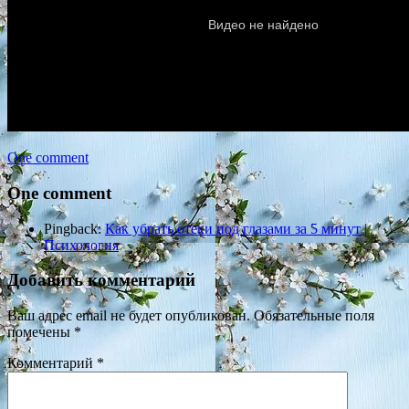
One comment
One comment
Pingback:
Как убрать отеки под глазами за 5 минут |
Психология
Добавить комментарий
Ваш адрес email не будет опубликован.
Обязательные поля
помечены
*
Комментарий
*