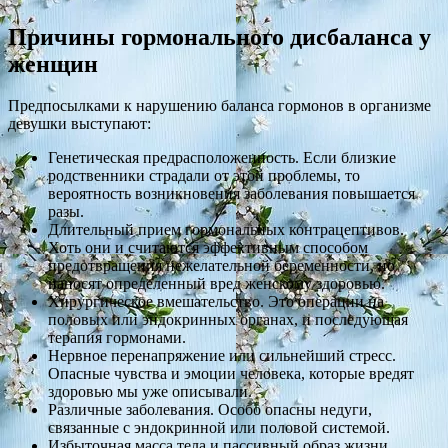
Причины гормонального дисбаланса у
женщин
Предпосылками к нарушению баланса гормонов в организме
девушки выступают:
Генетическая предрасположенность. Если близкие
родственники страдали от этой проблемы, то
вероятность возникновения заболевания повышается
разы.
Длительный прием гормональных контрацептивов.
Хоть они и считаются эффективным способом
предотвращения нежелательной беременности, но
наносят определенный вред женскому здоровью.
Хирургическое вмешательство. Это операции на
половых или эндокринных органах, и последующая
терапия гормонами.
Нервное перенапряжение или сильнейший стресс.
Опасные чувства и эмоции человека, которые вредят
здоровью мы уже описывали.
Различные заболевания. Особо опасны недуги,
связанные с эндокринной или половой системой.
Избыточная масса тела и пассивный образ жизни.