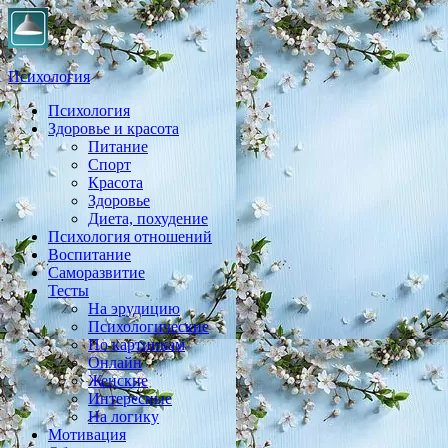
Психология
Психология
Практическая психология, личностный рост, экология,
Здоровье и красота
здоровье, воспитание,
Питание
Спорт
Красота
Здоровье
Диета, похудение
Психология отношений
Воспитание
Саморазвитие
Тесты
На эрудицию
Психологические
По картинкам
Онлайн
Женские
Интересные
На логику
Мотивация