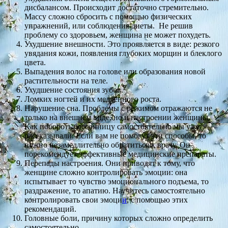
дисбалансом. Происходит достаточно стремительно.
Массу сложно сбросить с помощью физических
упражнений, или соблюдения диеты. Не решив
проблему со здоровьем, женщина не может похудеть.
Ухудшение внешности. Это проявляется в виде: резкого
увядания кожи, появления глубоких морщин и блеклого
цвета.
Выпадения волос на голове или образования новой
растительности на теле.
Ухудшение состояния зубов.
Ломких ногтей и их медленного роста.
Нарушение сна. Проблемы с режимом отражаются не
только на внешнем виде, но и настроении женщины.
Как побороть бессонницу самостоятельно мы уже
рассказывали. Если вам не помогут эти способы, то
нужно незамедлительно обратиться к врачу. Он
порекомендует эффективные медицинские препараты.
Перепады настроения. Они приводят к тому, что
женщине сложно контролировать эмоции: она
испытывает то чувство эмоционального подъема, то
раздражение, то апатию. Научитесь самостоятельно
контролировать свои эмоци
и
, с помощью этих
рекомендаций.
Головные боли, причину которых сложно определить
самостоятельно.