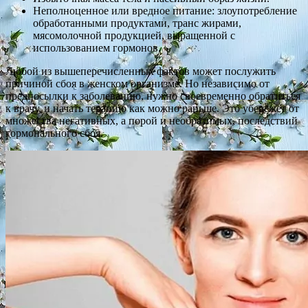
Неполноценное или вредное питание: злоупотребление
обработанными продуктами, транс жирами,
мясомолочной продукцией, выращенной с
использованием гормонов.
Любой из вышеперечисленных фактов может послужить
причиной сбоя в женском организме. Но независимо от
предпосылки к заболеванию, нужно своевременно обратиться
к врачу, и начать терапию как можно раньше. Это убережет от
множества негативных, а порой и необратимых, последствий
гормонального сбоя.