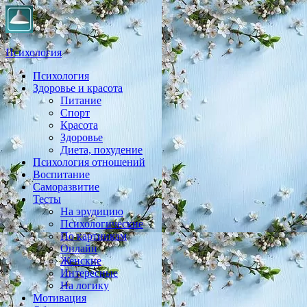
Психология
Психология
Практическая психология, личностный рост, экология,
Здоровье и красота
здоровье, воспитание,
Питание
Спорт
Красота
Здоровье
Диета, похудение
Психология отношений
Воспитание
Саморазвитие
Тесты
На эрудицию
Психологические
По картинкам
Онлайн
Женские
Интересные
На логику
Мотивация