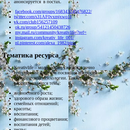
анонсируется в постах.
facebook.com/groups/168343240476822/
twitter.com/s31AF0vxmjxwo1I
vk.com/club156257109
ok.ru/group/54121450438726
my.mail.ru/community/kreativlife/?ref=
instagram.com/kreativ_life_001/
nl.pinterest.com/alexa_1982/pins/
Тематика ресурса
Kreativlife – молодой, но уже достаточно
популярный блог. Он посвящен вопросам
практической психологии. Также здесь
рассматриваются темы:
личностного роста;
здорового образа жизни;
семейных отношений;
красоты;
воспитания;
финансового процветания;
воспитания детей;
тесты;