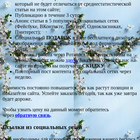
который не будет отличаться от среднестатистической
статьи на этом сайте;
Публикацию в течение 3 суток;
Анонс статьи в 5 популярных социальных сетях
(Фейсбуке, ВКонтакте, Твиттере, Однокласниках,
Пинтерест);
Специальный
ПОДАРОК
в виде бесплатного дизайна
изображения записи вашей статьи под фирменный стиль
сайта;
Возможна работа через Ротапост. Посмотреть цены на
данный момент можно
здесь
. Заказывая ссылку у нас на
сайте на прямую вы получаете
СКИДКУ
.
Повторный пост контента в 5 социальных сетях через
неделю.
Стоимость постоянно повышается, так как растут позиции и
показатели сайта. Успейте заказать сегодня, так как уже завтра
будет дороже.
Чтобы узнать цену на данный момент обратитесь
через
обратную связь
.
Ссылки из социальных сетей
Они необходимы для ускорения продвижения вашего ресурса,