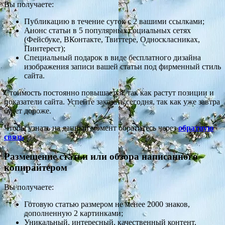
Вы получаете:
Публикацию в течение суток с 2 вашими ссылками;
Анонс статьи в 5 популярных социальных сетях
(Фейсбуке, ВКонтакте, Твиттере, Односкласниках,
Пинтерест);
Специальный подарок в виде бесплатного дизайна
изображения записи вашей статьи под фирменный стиль
сайта.
Стоимость постоянно повышается, так как растут позиции и
показатели сайта. Успейте заказать сегодня, так как уже завтра
будет дороже.
Чтобы узнать на данный момент обратитесь через
обратную
связь
.
Размещение статьи или обзора написанного
копирайтером
Вы получаете:
Готовую статью размером не менее 2000 знаков,
дополненную 2 картинками;
Уникальный, интересный, качественный контент,