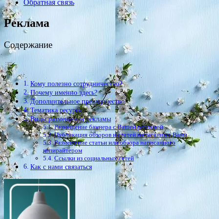
Обратная связь
Реклама
Содержание
Кому полезно сотрудничество?
Почему именно здесь?
Дополнительное преимущество
Тематика ресурса
Виды размещения рекламы
Размещение баннера с Вашей рекламой
Публикация обзоров и статей написанных Вами
Размещение статьи или обзора написанного
копирайтером
Ссылки из социальных сетей
Как с нами связаться