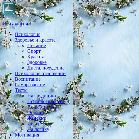
Психология
Психология
Практическая психология, личностный рост, экология,
Здоровье и красота
здоровье, воспитание,
Питание
Спорт
Красота
Здоровье
Диета, похудение
Психология отношений
Воспитание
Саморазвитие
Тесты
На эрудицию
Психологические
По картинкам
Онлайн
Женские
Интересные
На логику
Мотивация