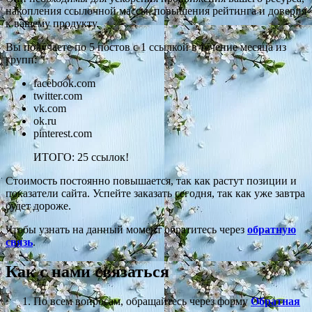
накопления ссылочной массы, повышения рейтинга и доверия
к вашему продукту.
Вы получаете по 5 постов с 1 ссылкой в течение месяца из
групп:
facebook.com
twitter.com
vk.com
ok.ru
pinterest.com
ИТОГО: 25 ссылок!
Стоимость постоянно повышается, так как растут позиции и
показатели сайта. Успейте заказать сегодня, так как уже завтра
будет дороже.
Чтобы узнать на данный момент обратитесь через
обратную
связь
.
Как с нами связаться
По всем вопросам, обращайтесь через форму
Обратная