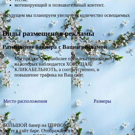
мотивирующий и познавательный контент.
В будущем мы планируем увеличить количество освещаемых
тем.
Виды размещения рекламы
Размещение баннера с Вашей рекламой
Мы предлагаем наиболее привлекательные места,
на которых наблюдается ХОРОШАЯ
КЛИКАБЕЛЬНОТЬ, а соответственно, и
повышение трафика на Ваш сайт.
Место расположения
Размеры
БОЛЬШОЙ банер на ПЕРВОМ
месте в сайт баре. Отображается