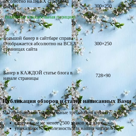
абсолютно на ВСЕХ страницах
300×250
сайта!
(наиболее кликабельная позиция)
Большой банер в сайтбаре справа
Отображается абсолютно на ВСЕХ
300×250
страницах сайта
Банер в КАЖДОЙ статье блога в
728×90
начале страницы
Публикация обзоров и статей написанных Вами
Мы предъявляем минимальные требования к тексту:
содержание не менее 2500 знаков и 1 картинка;
уникальность и полезность для наших читателей.