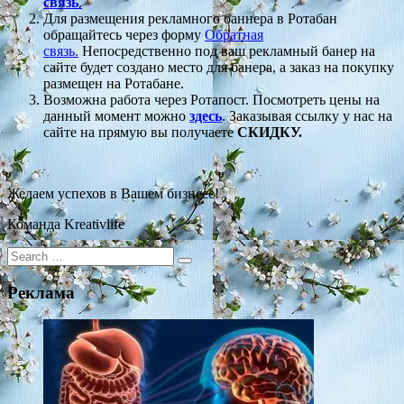
связь
.
Для размещения рекламного баннера в Ротабан
обращайтесь через форму
Обратная
связь.
Непосредственно под ваш рекламный банер на
сайте будет создано место для банера, а заказ на покупку
размещен на Ротабане.
Возможна работа через Ротапост. Посмотреть цены на
данный момент можно
здесь
. Заказывая ссылку у нас на
сайте на прямую вы получаете
СКИДКУ.
Желаем успехов в Вашем бизнесе!
Команда Kreativlife
Search
for:
Реклама