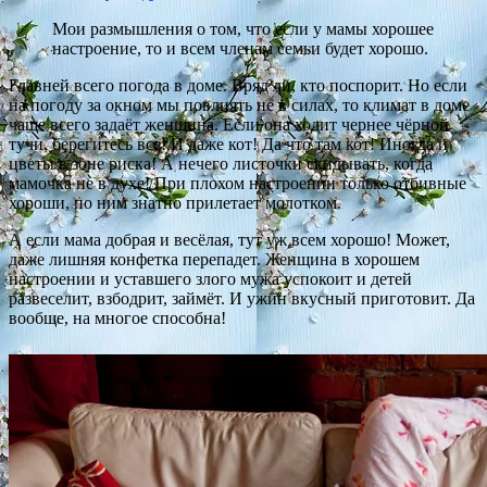
Мои размышления о том, что если у мамы хорошее
настроение, то и всем членам семьи будет хорошо.
Главней всего погода в доме. Вряд ли, кто поспорит. Но если
на погоду за окном мы повлиять не в силах, то климат в доме
чаще всего задаёт женщина. Если она ходит чернее чёрной
тучи, берегитесь все! И даже кот! Да что там кот! Иногда и
цветы в зоне риска! А нечего листочки скидывать, когда
мамочка не в духе! При плохом настроении только отбивные
хороши, по ним знатно прилетает молотком.
А если мама добрая и весёлая, тут уж всем хорошо! Может,
даже лишняя конфетка перепадет. Женщина в хорошем
настроении и уставшего злого мужа успокоит и детей
развеселит, взбодрит, займёт. И ужин вкусный приготовит. Да
вообще, на многое способна!