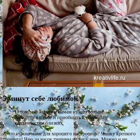
5 минут себе любимой
О том, что женам и мамам нужно больше
заботиться о себе и приобщать к семейным
обязанностям близких.
А что нужно маме для хорошего настроения? Чашку крепкого
горячего! Чаю да часок тишины на весь день. Можно и не