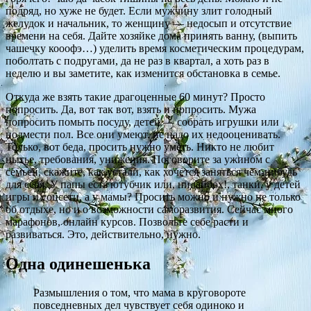
подряд, но хуже не будет. Если мужчину злит голодный
желудок и начальник, то женщину — недосып и отсутствие
времени на себя. Дайте хозяйке дома принять ванну, (выпить
чашечку кооофэ…) уделить время косметическим процедурам,
поболтать с подругами, да не раз в квартал, а хоть раз в
неделю и вы заметите, как изменится обстановка в семье.
Откуда же взять такие драгоценные 60 минут? Просто
попросить. Да, вот так вот, взять и попросить. Мужа
попросить помыть посуду, детей — собрать игрушки или
подмести пол. Все они умеют, не надо их недооценивать.
Только, вот беда, просить нужно уметь. Никто не любит
нытье, требования, унижения. Поговорите за ужином с
семьёй, скажите, как устали, как хочется заняться чем-нибудь
для себя. У папы есть ютубчик или, нидайбох!, танки, у детей
игры и соцсети, а у мамы? Просить можно и нужно не только
об отдыхе, но и о возможности саморазвития. Сейчас много
марафонов, онлайн курсов. Позвольте себе расти и
развиваться. Это, действительно, нужно.
Одна одинешенька
Размышления о том, что мама в круговороте
повседневных дел чувствует себя одиноко и