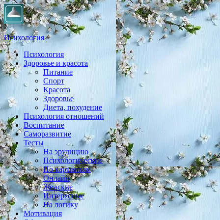
Психология
Психология
Практическая психология, личностный рост, экология,
Здоровье и красота
здоровье, воспитание,
Питание
Спорт
Красота
Здоровье
Диета, похудение
Психология отношений
Воспитание
Саморазвитие
Тесты
На эрудицию
Психологические
По картинкам
Онлайн
Женские
Интересные
На логику
Мотивация