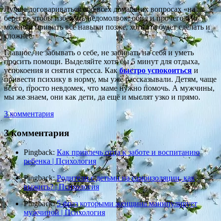
Лучше договариваться обо всех домашних вопросах «на
берегу» чтобы избежать недомолвок, обид и прочего. Но
можно и привить все навыки позже, хоть это будет сделать и
сложнее.
Главное, не забывать о себе, не забивать на себя и уметь
просить помощи. Выделяйте хотя бы 5 минут для отдыха,
успокоения и снятия стресса. Как
быстро успокоиться
и
привести психику в норму, мы уже рассказывали. Детям, чаще
всего, просто невдомек, что маме нужно помочь. А мужчины,
мы же знаем, они как дети, да ещё и мыслят узко и прямо.
3 комментария
3 комментария
Pingback:
Как привлечь отца к заботе и воспитанию
ребенка | Психология
Pingback:
Родители с детьми на самоизоляции, как
выжить? | Психология
Pingback:
5 фраз которыми женщина манипулирует
мужчиной | Психология