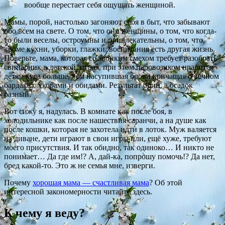
вообще перестает себя ощущать женщиной.
Мамы, порой, настолько загоняют себя в быт, что забывают
обо всем на свете. О том, что они женщины, о том, что когда-
то были веселы, остроумны и привлекательны, о том, что,
кроме кухни, уборки, глажки, воспитания есть другая жизнь.
Поверьте, мама, которая со звонким смехом требует разобрать
свинарник в детской, играя, при этом паровозиком нравится
детям куда больше, чем насупившая брови кричащая о вечном
бардаке с укорами и обидами. Результат один, а осадок
разный.
Вот сижу я, надулась. В комнате как после боя, в
холодильнике как после нашествия саранчи, а на душе как
после кошки, которая не захотела идти в лоток. Муж валяется
на диване, дети играют в свои игры или, ещё хуже, требуют
моего присутствия. И так обидно, так одиноко… И никто не
понимает… Да где им!? А, дай-ка, попрошу помочь!? Да нет,
бред какой-то. Это ж не семья мне, изверги.
Почему
хорошая мама — счастливая мама
? Об этой
интересной закономерности читайте здесь.
К чему я веду?