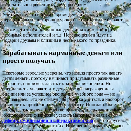
окончательное решение будет за ребенком.
Учитывайте, что в первое время деньги расходуются
нерационально, но хорошие уроки бесплатными не бывают.
Также дети тратят карманные деньги на кино, концерты
любимых исполнителей и т.д. Нередко деньги идут на
подарки друзьям и близким в честь какого-то праздника.
Зарабатывать карманные деньги или
просто получать
Некоторые взрослые уверены, что нельзя просто так давать
детям деньги, поэтому начинают придумывать различные
хитрости, например, давать их за хорошие оценки. Но
специалисты уверяют, что денежное вознаграждение за
оценки или за успешное окончание учебного года — не
лучшая идея. Это не стимул для ребенка учиться, а наоборот,
приводит к противоположному эффекту. Иногда плохие
оценки дети получают из-за конфликта с преподавателями,
неспособности физически усвоить материал в связи с
дефицитом внимания и гиперактивностью
или по другим
причина, не зависящих от них. И лишение карманных денег
будет еще сильнее угнетать.