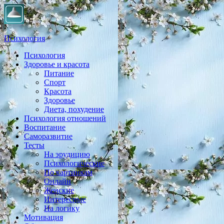
Психология
Психология
Практическая психология, личностный рост, экология,
Здоровье и красота
здоровье, воспитание,
Питание
Спорт
Красота
Здоровье
Диета, похудение
Психология отношений
Воспитание
Саморазвитие
Тесты
На эрудицию
Психологические
По картинкам
Онлайн
Женские
Интересные
На логику
Мотивация