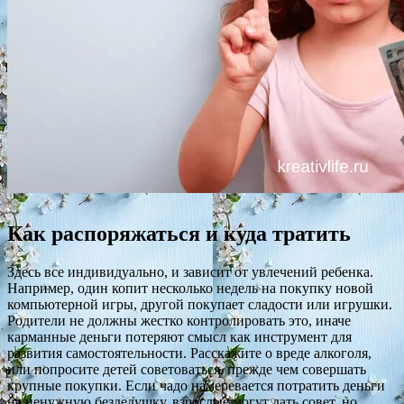
Как распоряжаться и куда тратить
Здесь все индивидуально, и зависит от увлечений ребенка.
Например, один копит несколько недель на покупку новой
компьютерной игры, другой покупает сладости или игрушки.
Родители не должны жестко контролировать это, иначе
карманные деньги потеряют смысл как инструмент для
развития самостоятельности. Расскажите о вреде алкоголя,
или попросите детей советоваться, прежде чем совершать
крупные покупки. Если чадо намеревается потратить деньги
на ненужную безделушку, взрослые могут дать совет, но