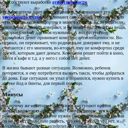
способствуют выработке
ответственности
.
Если родители дают ребенку деньги, то повышают его
уверенность в себе
и поднимают самооценку. Ребенку важно
чувствовать себя комфортно в мире взрослых. Если родители
дают деньги, значит доверяют, и он может тратить их на вещи,
которые считает для себя нужными. А вот отсутствие
карманных денег прививает комплекс неполноценности. Во-
первых, он переживает, что родители не доверяют ему, и не
считаются с его мнением, во-вторых, ему не комфортно среди
друзей, которым дают деньги. Компания решит пойти в кино,
зайти в кафе и т.д. а у него с собой нет денег.
В жизни бывают разные ситуации. Возможно, ребенок
потеряется, и ему потребуется вызвать такси, чтобы добраться
до дома. Еще ситуация: он упал и поранился, нужно купить в
аптеке йод и бинты, для первой помощи.
Минусы
Но почему же некоторые психологи выступают против
выдачи карманных денег детям? Они уверенны, что в столь
раннем возрасте ребенку не нужна самостоятельность, так как
он не может правильно решить, что ему нужно, а что нет, и
владение деньгами его испортит. На самом деле, подобные