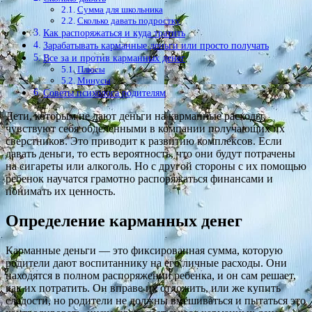
Сумма для школьника
Сколько давать подростку
Как распоряжаться и куда тратить
Зарабатывать карманные деньги или просто получать
Все за и против карманных денег
Плюсы
Минусы
Советы психолога родителям
Дети, которым не дают деньги на карманные расходы,
чувствуют себя обделенными в компании получающих их
сверстников. Это приводит к развитию комплексов. Если
давать деньги, то есть вероятность, что они будут потрачены
на сигареты или алкоголь. Но с другой стороны с их помощью
ребенок научатся грамотно распоряжаться финансами и
понимать их ценность.
Определение карманных денег
Карманные деньги — это фиксированная сумма, которую
родители дают воспитаннику на его личные расходы. Они
находятся в полном распоряжении ребенка, и он сам решает,
как их потратить. Он вправе их отложить, или же купить
сладости, но родители не должны вмешиваться и пытаться это