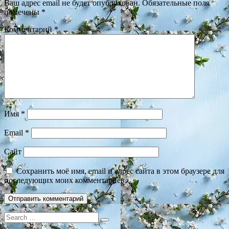
Ваш адрес email не будет опубликован.
Обязательные поля
помечены
*
Комментарий
*
Имя
*
Email
*
Сайт
Сохранить моё имя, email и адрес сайта в этом браузере для
последующих моих комментариев.
Search
for: