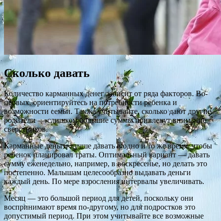
Сколько давать
Количество карманных денег зависит от ряда факторов. Во-
первых, ориентируйтесь на потребности ребенка и
возможности семьи. Также учитывайте, сколько дают другие
родители — слишком большие суммы привлекут внимание
сверстников.
Карманные деньги лучше давать в одно и то же время, чтобы
ребенок планировал траты. Оптимальный вариант — давать
сумму еженедельно, например, в воскресенье, но делать это
постепенно. Малышам целесообразно выдавать деньги
каждый день. По мере взросления интервалы увеличивать.
Месяц — это большой период для детей, поскольку они
воспринимают время по-другому, но для подростков это
допустимый период. При этом учитывайте все возможные