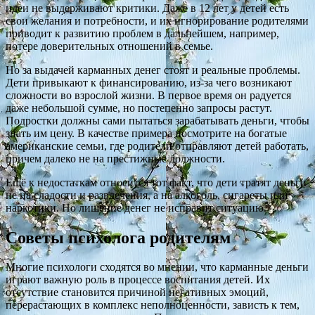
идеи не выдерживают критики. Даже в 12 лет у детей есть
свои желания и потребности, и их игнорирование родителями
приводит к развитию проблем в дальнейшем, например,
потере доверительных отношений в семье.
Но за выдачей карманных денег стоят и реальные проблемы.
Дети привыкают к финансированию, из-за чего возникают
сложности во взрослой жизни. В первое время он радуется
даже небольшой сумме, но постепенно запросы растут.
Подростки должны сами пытаться зарабатывать деньги, чтобы
знать им цену. В качестве примера посмотрите на богатые
американские семьи, где родители отправляют детей работать,
причем далеко не на престижные должности.
Ещё к недостаткам относится тот факт, что дети тратят деньги
не на сладости и развлечения, а на алкоголь, сигареты или
наркотики. Но лишение денег не исправит ситуацию.
Советы психолога родителям
Многие психологи сходятся во мнении, что карманные деньги
играют важную роль в процессе воспитания детей. Их
отсутствие становится причиной негативных эмоций,
перерастающих в комплекс неполноценности, зависть к тем,