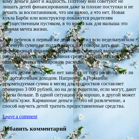
кому деньги дают и жадность. Поэтому они советуют не
лишать детей финансирования даже за плохие поступки и не
решать за воспитанников, что им важно, а что нет. Новая
кукла Барби или конструктор покажутся родителям
несущественным пустяком, в то время как для малыша это
главная мечта жизни.
Если ребенок в первый же день потратил всю недельную или
месячную сумму не поддавайтесь на уговоры дать еще. Это
своеобразный финансовый тренажер, который вырабатывает
рациональность использования средств. Пусть на своих
ошибках учатся планировать расходы.
Давать детям деньги или нет зависит от того располагаете ли
вы достаточным доходом. Например, в Германии
рекомендуемая сумма в месяц для подростков составляет
примерно 3 000 рублей, но на деле родители, если могут, дают
в разы больше. В одной ситуации это хорошо, в другой может
сделать хуже. Карманные деньги — это не развлечение, а
способ научить детей тратить предоставленные средства.
Leave a comment
Добавить комментарий