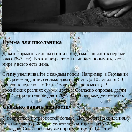
Сумма для школьника
Давать карманные деньги стоит, когда малыш идет в первый
класс (6-7 лет). В этом возрасте он начинает понимать, что в
мире у всего есть цена.
Сумму увеличивайте с каждым годом. Например, в Германии
есть рекомендации, сколько давать денег. До 10 лет дают 50
центов в неделю, а с 10 до 16 лет 14 евро в месяц. В
российских реалиях суммы другие. Согласно опросам, детям
до 12 лет родители выдают 200-300 рублей каждую неделю.
Сколько давать подростку
У подростков потребностей больше. Дети ходят на свидания, у
них появляются хобби и увлечения, которые требуют
расходов. Согласно тому же опросу, детям от 12 лет и