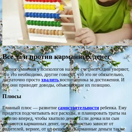
Все за и против карманных денег
Единого мнения у психологов на этот счет нет. Одни уверяют,
что это необходимо, другие говорят, что это не обязательно,
достаточно просто
хвалить
воспитанника за достижения. И
все они приводят доводы, объясняющие их позицию.
Плюсы
Главный плюс — развитие
самостоятельности
ребенка. Ему
придется подсчитывать все расходы, и планировать траты на
неделю вперед, чтобы хватило денег. Если дочка или сын
лишаются карманных денег, они полностью зависят от
родителей, вернее, от их решений. Карманные деньги также